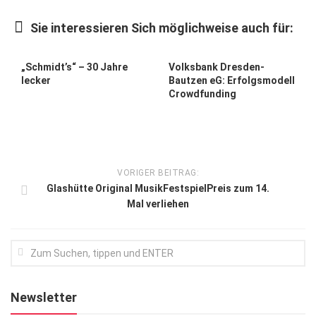
Kunst & Kultur
Sie interessieren Sich möglichweise auch für:
Lifestyle
0
0
Ausflug & Reise
„Schmidt’s“ – 30 Jahre
Volksbank Dresden-
lecker
Bautzen eG: Erfolgsmodell
Podcast
Crowdfunding
Top Branchen
SACHSEN IN PARIS
VORIGER BEITRAG:
Glashütte Original MusikFestspielPreis zum 14.
Mal verliehen
Newsletter