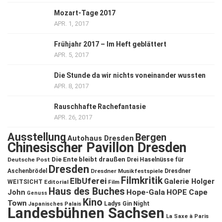
Mozart-Tage 2017
APR. 1, 2017
Frühjahr 2017 – Im Heft geblättert
APR. 5, 2017
Die Stunde da wir nichts voneinander wussten
APR. 8, 2017
Rauschhafte Rachefantasie
APR. 26, 2017
Ausstellung
Bergen
Autohaus Dresden
Chinesischer Pavillon Dresden
Die Ente bleibt draußen
Deutsche Post
Drei Haselnüsse für
Dresden
Aschenbrödel
Dresdner Musikfestspiele
Dresdner
Filmkritik
ElbUferei
Galerie Holger
WEITSICHT
Editorial
Film
Haus des Buches
John
Hope-Gala
HOPE Cape
Genuss
Kino
Town
Ladys Gin Night
Japanisches Palais
Landesbühnen Sachsen
La Saxe à Paris