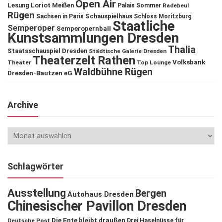
Open Air
Lesung
Loriot
Meißen
Palais Sommer
Radebeul
Rügen
Schauspielhaus
Sachsen in Paris
Schloss Moritzburg
Staatliche
Semperoper
Semperopernball
Kunstsammlungen Dresden
Thalia
Staatsschauspiel Dresden
Städtische Galerie Dresden
Theaterzelt Rathen
Volksbank
Theater
Top Lounge
Waldbühne Rügen
Dresden-Bautzen eG
Archive
Schlagwörter
Ausstellung
Bergen
Autohaus Dresden
Chinesischer Pavillon Dresden
Die Ente bleibt draußen
Deutsche Post
Drei Haselnüsse für