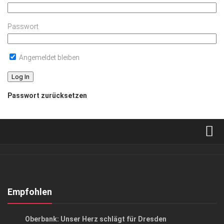
Passwort
Angemeldet bleiben
Passwort zurücksetzen
Verkaufsstellen
Abonnement
Kontakt, Impressum
Empfohlen
Datenschutzerklärung
ANZEIGE
/
GESCHÄFT
Oberbank: Unser Herz schlägt für Dresden