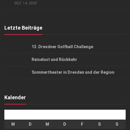
AGB
DEZ. 14, 2020
Top Gesundheitsforum Dresden / Ostsachsen
Mediadaten
Letzte Beiträge
13. Dresdner Golfball Challenge
Reiselust und Rückkehr
Sommertheater in Dresden und der Region
Kalender
August 2026
M
D
M
D
F
S
S