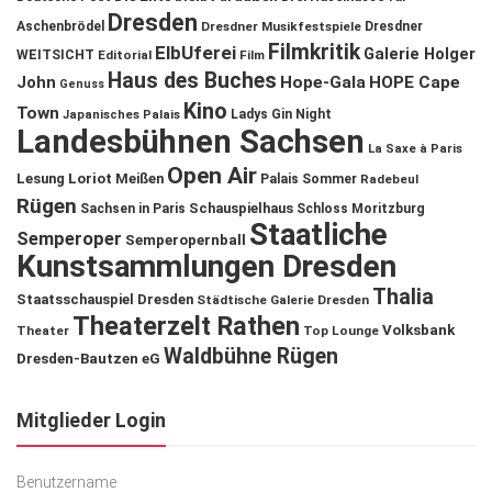
Dresden
Aschenbrödel
Dresdner Musikfestspiele
Dresdner
Filmkritik
ElbUferei
Galerie Holger
WEITSICHT
Editorial
Film
Haus des Buches
John
Hope-Gala
HOPE Cape
Genuss
Kino
Town
Ladys Gin Night
Japanisches Palais
Landesbühnen Sachsen
La Saxe à Paris
Open Air
Lesung
Loriot
Meißen
Palais Sommer
Radebeul
Rügen
Schauspielhaus
Sachsen in Paris
Schloss Moritzburg
Staatliche
Semperoper
Semperopernball
Kunstsammlungen Dresden
Thalia
Staatsschauspiel Dresden
Städtische Galerie Dresden
Theaterzelt Rathen
Volksbank
Theater
Top Lounge
Waldbühne Rügen
Dresden-Bautzen eG
Mitglieder Login
Benutzername