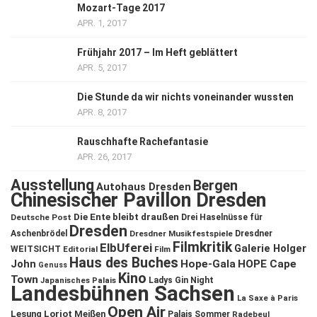
Mozart-Tage 2017
APR. 1, 2017
Frühjahr 2017 – Im Heft geblättert
APR. 5, 2017
Die Stunde da wir nichts voneinander wussten
APR. 8, 2017
Rauschhafte Rachefantasie
APR. 26, 2017
Ausstellung
Bergen
Autohaus Dresden
Chinesischer Pavillon Dresden
Die Ente bleibt draußen
Deutsche Post
Drei Haselnüsse für
Dresden
Aschenbrödel
Dresdner Musikfestspiele
Dresdner
Filmkritik
ElbUferei
Galerie Holger
WEITSICHT
Editorial
Film
Haus des Buches
John
Hope-Gala
HOPE Cape
Genuss
Kino
Town
Ladys Gin Night
Japanisches Palais
Landesbühnen Sachsen
La Saxe à Paris
Open Air
Lesung
Loriot
Meißen
Palais Sommer
Radebeul