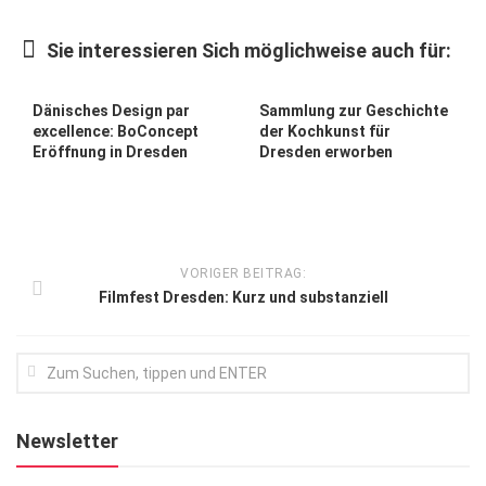
Kunst & Kultur
Sie interessieren Sich möglichweise auch für:
Lifestyle
Ausflug & Reise
Dänisches Design par
Sammlung zur Geschichte
excellence: BoConcept
der Kochkunst für
Podcast
Eröffnung in Dresden
Dresden erworben
Top Branchen
SACHSEN IN PARIS
VORIGER BEITRAG:
Filmfest Dresden: Kurz und substanziell
Newsletter