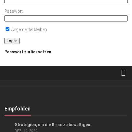
Passwort
Angemeldet bleiben
Passwort zurücksetzen
Verkaufsstellen
Abonnement
Kontakt, Impressum
Empfohlen
Datenschutzerklärung
ANZEIGE
/
GESCHÄFT
Strategien, um die Krise zu bewältigen.
AGB
DEZ. 10, 2020