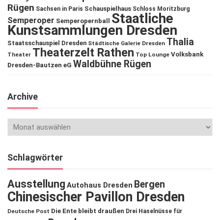
Rügen
Schauspielhaus
Sachsen in Paris
Schloss Moritzburg
Staatliche
Semperoper
Semperopernball
Kunstsammlungen Dresden
Thalia
Staatsschauspiel Dresden
Städtische Galerie Dresden
Theaterzelt Rathen
Volksbank
Theater
Top Lounge
Waldbühne Rügen
Dresden-Bautzen eG
Archive
Schlagwörter
Ausstellung
Bergen
Autohaus Dresden
Chinesischer Pavillon Dresden
Die Ente bleibt draußen
Deutsche Post
Drei Haselnüsse für