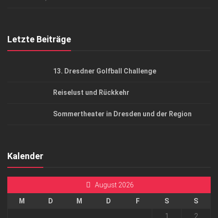
Top Gesundheitsforum Dresden / Ostsachsen
Mediadaten
Letzte Beiträge
13. Dresdner Golfball Challenge
Reiselust und Rückkehr
Sommertheater in Dresden und der Region
Kalender
August 2026
M
D
M
D
F
S
S
1
2