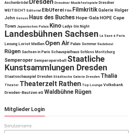
Dresden
Aschenbrödel
Dresdner Musikfestspiele
Dresdner
Filmkritik
ElbUferei
Galerie Holger
WEITSICHT
Editorial
Film
Haus des Buches
John
Hope-Gala
HOPE Cape
Genuss
Kino
Town
Ladys Gin Night
Japanisches Palais
Landesbühnen Sachsen
La Saxe à Paris
Open Air
Lesung
Loriot
Meißen
Palais Sommer
Radebeul
Rügen
Schauspielhaus
Sachsen in Paris
Schloss Moritzburg
Staatliche
Semperoper
Semperopernball
Kunstsammlungen Dresden
Thalia
Staatsschauspiel Dresden
Städtische Galerie Dresden
Theaterzelt Rathen
Volksbank
Theater
Top Lounge
Waldbühne Rügen
Dresden-Bautzen eG
Mitglieder Login
Benutzername