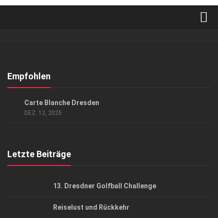
Verkaufsstellen
Abonnement
Kontakt, Impressum
Empfohlen
Datenschutzerklärung
EVENTS
/
KUNST & KULTUR
Carte Blanche Dresden
AGB
DEZ. 12, 2025
Top Gesundheitsforum Dresden / Ostsachsen
Mediadaten
Letzte Beiträge
13. Dresdner Golfball Challenge
Reiselust und Rückkehr