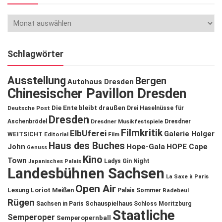
Schlagwörter
Ausstellung
Bergen
Autohaus Dresden
Chinesischer Pavillon Dresden
Die Ente bleibt draußen
Deutsche Post
Drei Haselnüsse für
Dresden
Aschenbrödel
Dresdner Musikfestspiele
Dresdner
Filmkritik
ElbUferei
Galerie Holger
WEITSICHT
Editorial
Film
Haus des Buches
John
Hope-Gala
HOPE Cape
Genuss
Kino
Town
Ladys Gin Night
Japanisches Palais
Landesbühnen Sachsen
La Saxe à Paris
Open Air
Lesung
Loriot
Meißen
Palais Sommer
Radebeul
Rügen
Schauspielhaus
Sachsen in Paris
Schloss Moritzburg
Staatliche
Semperoper
Semperopernball