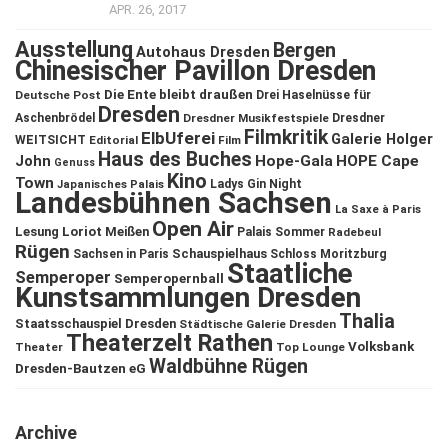
APR. 26, 2017
Ausstellung
Bergen
Autohaus Dresden
Chinesischer Pavillon Dresden
Die Ente bleibt draußen
Deutsche Post
Drei Haselnüsse für
Dresden
Aschenbrödel
Dresdner Musikfestspiele
Dresdner
Filmkritik
ElbUferei
Galerie Holger
WEITSICHT
Editorial
Film
Haus des Buches
John
Hope-Gala
HOPE Cape
Genuss
Kino
Town
Ladys Gin Night
Japanisches Palais
Landesbühnen Sachsen
La Saxe à Paris
Open Air
Lesung
Loriot
Meißen
Palais Sommer
Radebeul
Rügen
Schauspielhaus
Sachsen in Paris
Schloss Moritzburg
Staatliche
Semperoper
Semperopernball
Kunstsammlungen Dresden
Thalia
Staatsschauspiel Dresden
Städtische Galerie Dresden
Theaterzelt Rathen
Volksbank
Theater
Top Lounge
Waldbühne Rügen
Dresden-Bautzen eG
Archive