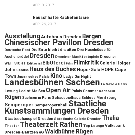
APR. 8, 2017
Rauschhafte Rachefantasie
APR. 26, 2017
Ausstellung
Bergen
Autohaus Dresden
Chinesischer Pavillon Dresden
Die Ente bleibt draußen
Deutsche Post
Drei Haselnüsse für
Dresden
Aschenbrödel
Dresdner Musikfestspiele
Dresdner
Filmkritik
ElbUferei
Galerie Holger
WEITSICHT
Editorial
Film
Haus des Buches
John
Hope-Gala
HOPE Cape
Genuss
Kino
Town
Ladys Gin Night
Japanisches Palais
Landesbühnen Sachsen
La Saxe à Paris
Open Air
Lesung
Loriot
Meißen
Palais Sommer
Radebeul
Rügen
Schauspielhaus
Sachsen in Paris
Schloss Moritzburg
Staatliche
Semperoper
Semperopernball
Kunstsammlungen Dresden
Thalia
Staatsschauspiel Dresden
Städtische Galerie Dresden
Theaterzelt Rathen
Volksbank
Theater
Top Lounge
Waldbühne Rügen
Dresden-Bautzen eG