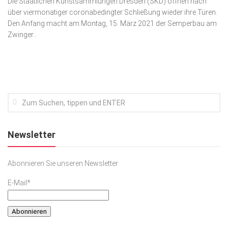
Die Staatlichen Kunstsammlungen Dresden (SKD) öffnen nach
über viermonatiger coronabedingter Schließung wieder ihre Türen.
Kunst & Kultur
Den Anfang macht am Montag, 15. März 2021 der Semperbau am
Lifestyle
Zwinger...
Ausflug & Reise
Podcast
Top Branchen
SACHSEN IN PARIS
Newsletter
Abonnieren Sie unseren Newsletter
E-Mail*