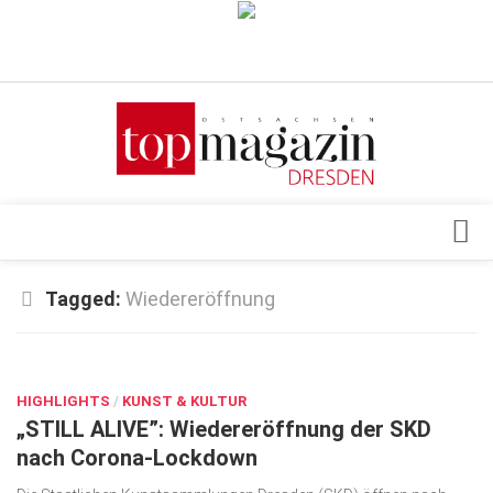
Verkaufsstellen
Abonnement
Kontakt, Impressum
Datenschutzerklärung
AGB
Architektur & Design
Tagged:
Wiedereröffnung
Top Gesundheitsforum Dresden / Ostsachsen
Events
Mediadaten
MÄRZ 10, 2021
Genuss
HIGHLIGHTS
Geschäft
/
KUNST & KULTUR
„STILL ALIVE”: Wiedereröffnung der SKD
gesund & schön
nach Corona-Lockdown
Gesellschaft