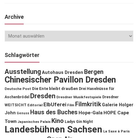
Archive
Schlagwörter
Ausstellung
Bergen
Autohaus Dresden
Chinesischer Pavillon Dresden
Die Ente bleibt draußen
Deutsche Post
Drei Haselnüsse für
Dresden
Aschenbrödel
Dresdner Musikfestspiele
Dresdner
Filmkritik
ElbUferei
Galerie Holger
WEITSICHT
Editorial
Film
Haus des Buches
John
Hope-Gala
HOPE Cape
Genuss
Kino
Town
Ladys Gin Night
Japanisches Palais
Landesbühnen Sachsen
La Saxe à Paris