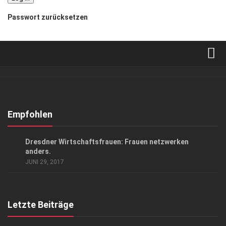
Passwort zurücksetzen
Verkaufsstellen
Abonnement
Kontakt, Impressum
Empfohlen
Datenschutzerklärung
GESCHÄFT
Dresdner Wirtschaftsfrauen: Frauen netzwerken
AGB
anders.
JUNI 29, 2017
Top Gesundheitsforum Dresden / Ostsachsen
Mediadaten
Letzte Beiträge