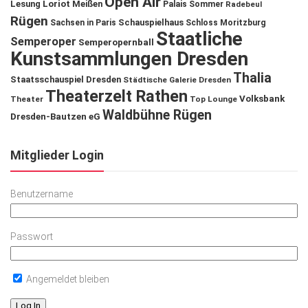
Open Air
Lesung
Loriot
Meißen
Palais Sommer
Radebeul
Rügen
Schauspielhaus
Sachsen in Paris
Schloss Moritzburg
Staatliche
Semperoper
Semperopernball
Kunstsammlungen Dresden
Thalia
Staatsschauspiel Dresden
Städtische Galerie Dresden
Theaterzelt Rathen
Volksbank
Theater
Top Lounge
Waldbühne Rügen
Dresden-Bautzen eG
Mitglieder Login
Benutzername
Passwort
Angemeldet bleiben