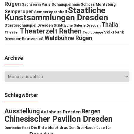
Rügen
Schauspielhaus
Sachsen in Paris
Schloss Moritzburg
Staatliche
Semperoper
Semperopernball
Kunstsammlungen Dresden
Thalia
Staatsschauspiel Dresden
Städtische Galerie Dresden
Theaterzelt Rathen
Volksbank
Theater
Top Lounge
Waldbühne Rügen
Dresden-Bautzen eG
Archive
Schlagwörter
Ausstellung
Bergen
Autohaus Dresden
Chinesischer Pavillon Dresden
Die Ente bleibt draußen
Deutsche Post
Drei Haselnüsse für