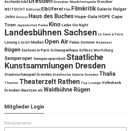
Dresden
Aschenbrödel
Dresdner Musikfestspiele
Dresdner
Filmkritik
ElbUferei
Galerie Holger
WEITSICHT
Editorial
Film
Haus des Buches
John
Hope-Gala
HOPE Cape
Genuss
Kino
Town
Ladys Gin Night
Japanisches Palais
Landesbühnen Sachsen
La Saxe à Paris
Open Air
Lesung
Loriot
Meißen
Palais Sommer
Radebeul
Rügen
Schauspielhaus
Sachsen in Paris
Schloss Moritzburg
Staatliche
Semperoper
Semperopernball
Kunstsammlungen Dresden
Thalia
Staatsschauspiel Dresden
Städtische Galerie Dresden
Theaterzelt Rathen
Volksbank
Theater
Top Lounge
Waldbühne Rügen
Dresden-Bautzen eG
Mitglieder Login
Benutzername