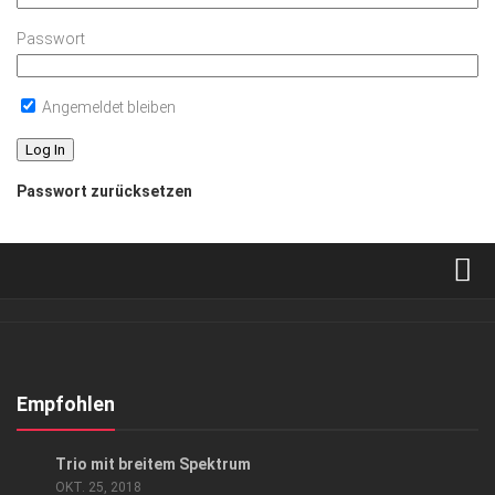
Passwort
Angemeldet bleiben
Passwort zurücksetzen
Verkaufsstellen
Abonnement
Kontakt, Impressum
Empfohlen
Datenschutzerklärung
KUNST & KULTUR
Trio mit breitem Spektrum
AGB
OKT. 25, 2018