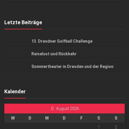
Top Gesundheitsforum Dresden / Ostsachsen
Mediadaten
Letzte Beiträge
13. Dresdner Golfball Challenge
Reiselust und Rückkehr
Sommertheater in Dresden und der Region
Kalender
August 2026
M
D
M
D
F
S
S
1
2