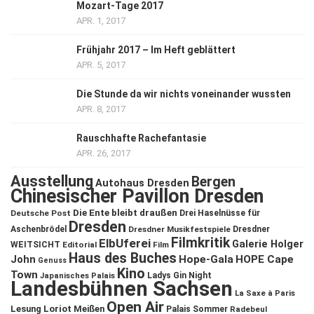
Mozart-Tage 2017
APR. 1, 2017
Frühjahr 2017 – Im Heft geblättert
APR. 5, 2017
Die Stunde da wir nichts voneinander wussten
APR. 8, 2017
Rauschhafte Rachefantasie
APR. 26, 2017
Ausstellung
Bergen
Autohaus Dresden
Chinesischer Pavillon Dresden
Die Ente bleibt draußen
Deutsche Post
Drei Haselnüsse für
Dresden
Aschenbrödel
Dresdner Musikfestspiele
Dresdner
Filmkritik
ElbUferei
Galerie Holger
WEITSICHT
Editorial
Film
Haus des Buches
John
Hope-Gala
HOPE Cape
Genuss
Kino
Town
Ladys Gin Night
Japanisches Palais
Landesbühnen Sachsen
La Saxe à Paris
Open Air
Lesung
Loriot
Meißen
Palais Sommer
Radebeul