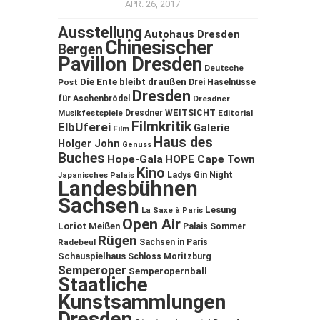
APR. 26, 2017
Ausstellung
Autohaus Dresden
Chinesischer
Bergen
Pavillon Dresden
Deutsche
Die Ente bleibt draußen
Post
Drei Haselnüsse
Dresden
für Aschenbrödel
Dresdner
Musikfestspiele
Dresdner WEITSICHT
Editorial
Filmkritik
ElbUferei
Galerie
Film
Haus des
Holger John
Genuss
Buches
Hope-Gala
HOPE Cape Town
Kino
Ladys Gin Night
Japanisches Palais
Landesbühnen
Sachsen
Lesung
La Saxe à Paris
Open Air
Loriot
Meißen
Palais Sommer
Rügen
Sachsen in Paris
Radebeul
Schauspielhaus
Schloss Moritzburg
Semperoper
Semperopernball
Staatliche
Kunstsammlungen
Dresden