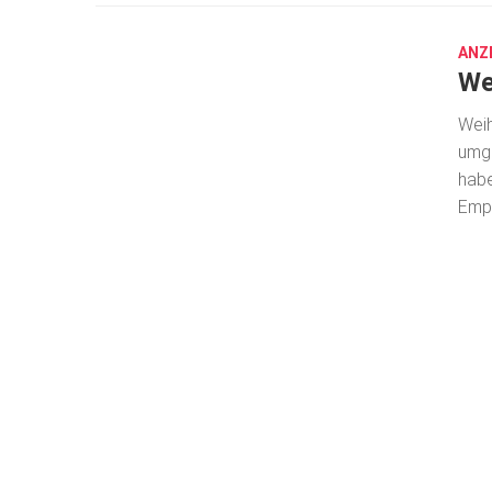
27,
2022
ANZ
We
Weih
umge
habe
Empf