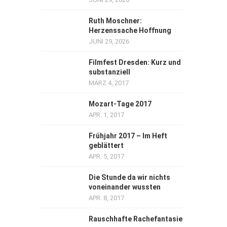
Ruth Moschner:
Herzenssache Hoffnung
JUNI 29, 2026
Filmfest Dresden: Kurz und
substanziell
MÄRZ 4, 2017
Mozart-Tage 2017
APR. 1, 2017
Frühjahr 2017 – Im Heft
geblättert
APR. 5, 2017
Die Stunde da wir nichts
voneinander wussten
APR. 8, 2017
Rauschhafte Rachefantasie