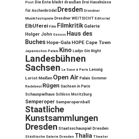
Die Ente bleibt draußen
Post
Drei Haselnüsse
Dresden
für Aschenbrödel
Dresdner
Musikfestspiele
Dresdner WEITSICHT
Editorial
Filmkritik
ElbUferei
Galerie
Film
Haus des
Holger John
Genuss
Buches
Hope-Gala
HOPE Cape Town
Kino
Ladys Gin Night
Japanisches Palais
Landesbühnen
Sachsen
Lesung
La Saxe à Paris
Open Air
Loriot
Meißen
Palais Sommer
Rügen
Sachsen in Paris
Radebeul
Schauspielhaus
Schloss Moritzburg
Semperoper
Semperopernball
Staatliche
Kunstsammlungen
Dresden
Staatsschauspiel Dresden
Thalia
Städtische Galerie Dresden
Theater