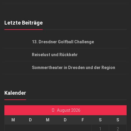
Top Gesundheitsforum Dresden / Ostsachsen
Mediadaten
Letzte Beiträge
13. Dresdner Golfball Challenge
Reiselust und Rückkehr
Sommertheater in Dresden und der Region
Kalender
August 2026
M
D
M
D
F
S
S
1
2