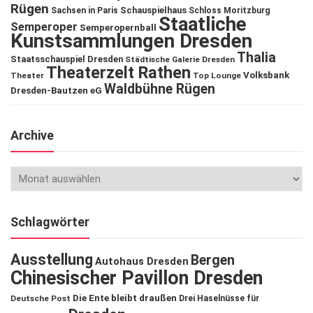
Rügen
Schauspielhaus
Sachsen in Paris
Schloss Moritzburg
Staatliche
Semperoper
Semperopernball
Kunstsammlungen Dresden
Thalia
Staatsschauspiel Dresden
Städtische Galerie Dresden
Theaterzelt Rathen
Volksbank
Theater
Top Lounge
Waldbühne Rügen
Dresden-Bautzen eG
Archive
Schlagwörter
Ausstellung
Bergen
Autohaus Dresden
Chinesischer Pavillon Dresden
Die Ente bleibt draußen
Deutsche Post
Drei Haselnüsse für