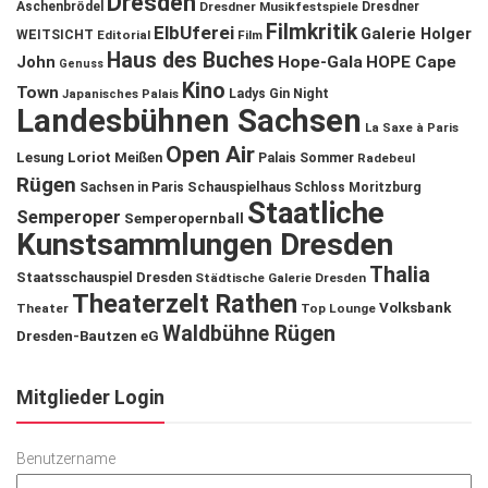
Dresden
Aschenbrödel
Dresdner Musikfestspiele
Dresdner
Filmkritik
ElbUferei
Galerie Holger
WEITSICHT
Editorial
Film
Haus des Buches
John
Hope-Gala
HOPE Cape
Genuss
Kino
Town
Ladys Gin Night
Japanisches Palais
Landesbühnen Sachsen
La Saxe à Paris
Open Air
Lesung
Loriot
Meißen
Palais Sommer
Radebeul
Rügen
Schauspielhaus
Sachsen in Paris
Schloss Moritzburg
Staatliche
Semperoper
Semperopernball
Kunstsammlungen Dresden
Thalia
Staatsschauspiel Dresden
Städtische Galerie Dresden
Theaterzelt Rathen
Volksbank
Theater
Top Lounge
Waldbühne Rügen
Dresden-Bautzen eG
Mitglieder Login
Benutzername