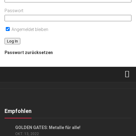
Passwort
Angemeldet bleiben
Passwort zurücksetzen
Verkaufsstellen
Abonnement
Kontakt, Impressum
Empfohlen
Datenschutzerklärung
ANZEIGE
/
GESCHÄFT
GOLDEN GATES: Metalle für alle!
AGB
OKT. 13, 2022