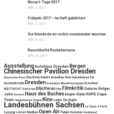
Mozart-Tage 2017
APR. 1, 2017
Frühjahr 2017 – Im Heft geblättert
APR. 5, 2017
Die Stunde da wir nichts voneinander wussten
APR. 8, 2017
Rauschhafte Rachefantasie
APR. 26, 2017
Ausstellung
Bergen
Autohaus Dresden
Chinesischer Pavillon Dresden
Die Ente bleibt draußen
Deutsche Post
Drei Haselnüsse für
Dresden
Aschenbrödel
Dresdner Musikfestspiele
Dresdner
Filmkritik
ElbUferei
Galerie Holger
WEITSICHT
Editorial
Film
Haus des Buches
John
Hope-Gala
HOPE Cape
Genuss
Kino
Town
Ladys Gin Night
Japanisches Palais
Landesbühnen Sachsen
La Saxe à Paris
Open Air
Lesung
Loriot
Meißen
Palais Sommer
Radebeul