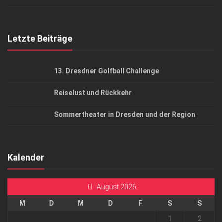
Top Gesundheitsforum Dresden / Ostsachsen
Mediadaten
Letzte Beiträge
13. Dresdner Golfball Challenge
Reiselust und Rückkehr
Sommertheater in Dresden und der Region
Kalender
August 2026
M
D
M
D
F
S
S
1
2