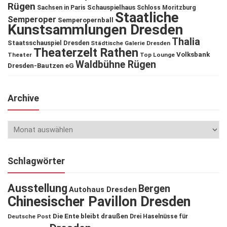
Rügen
Schauspielhaus
Sachsen in Paris
Schloss Moritzburg
Staatliche
Semperoper
Semperopernball
Kunstsammlungen Dresden
Thalia
Staatsschauspiel Dresden
Städtische Galerie Dresden
Theaterzelt Rathen
Volksbank
Theater
Top Lounge
Waldbühne Rügen
Dresden-Bautzen eG
Archive
Schlagwörter
Ausstellung
Bergen
Autohaus Dresden
Chinesischer Pavillon Dresden
Die Ente bleibt draußen
Deutsche Post
Drei Haselnüsse für