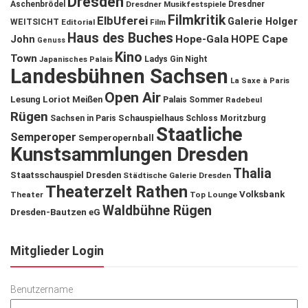
Dresden
Aschenbrödel
Dresdner Musikfestspiele
Dresdner
Filmkritik
ElbUferei
Galerie Holger
WEITSICHT
Editorial
Film
Haus des Buches
John
Hope-Gala
HOPE Cape
Genuss
Kino
Town
Ladys Gin Night
Japanisches Palais
Landesbühnen Sachsen
La Saxe à Paris
Open Air
Lesung
Loriot
Meißen
Palais Sommer
Radebeul
Rügen
Schauspielhaus
Sachsen in Paris
Schloss Moritzburg
Staatliche
Semperoper
Semperopernball
Kunstsammlungen Dresden
Thalia
Staatsschauspiel Dresden
Städtische Galerie Dresden
Theaterzelt Rathen
Volksbank
Theater
Top Lounge
Waldbühne Rügen
Dresden-Bautzen eG
Mitglieder Login
Benutzername