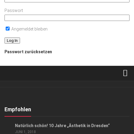
Passwort
Angemeldet bleiben
Passwort zurücksetzen
Verkaufsstellen
Abonnement
Kontakt, Impressum
Empfohlen
Datenschutzerklärung
ANZEIGE
/
GESUND & SCHÖN
Natürlich schön! 10 Jahre „Ästhetik in Dresden“
AGB
JUNI 1, 2018