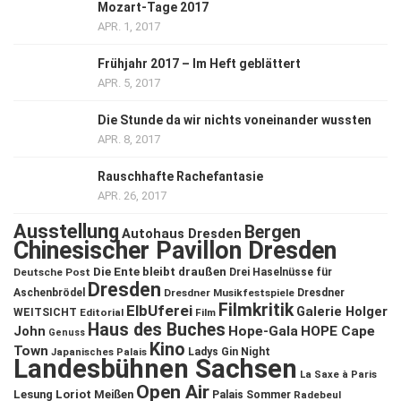
Mozart-Tage 2017
APR. 1, 2017
Frühjahr 2017 – Im Heft geblättert
APR. 5, 2017
Die Stunde da wir nichts voneinander wussten
APR. 8, 2017
Rauschhafte Rachefantasie
APR. 26, 2017
Ausstellung
Bergen
Autohaus Dresden
Chinesischer Pavillon Dresden
Die Ente bleibt draußen
Deutsche Post
Drei Haselnüsse für
Dresden
Aschenbrödel
Dresdner Musikfestspiele
Dresdner
Filmkritik
ElbUferei
Galerie Holger
WEITSICHT
Editorial
Film
Haus des Buches
John
Hope-Gala
HOPE Cape
Genuss
Kino
Town
Ladys Gin Night
Japanisches Palais
Landesbühnen Sachsen
La Saxe à Paris
Open Air
Lesung
Loriot
Meißen
Palais Sommer
Radebeul