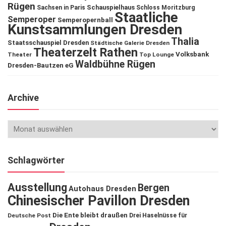
Rügen
Schauspielhaus
Sachsen in Paris
Schloss Moritzburg
Staatliche
Semperoper
Semperopernball
Kunstsammlungen Dresden
Thalia
Staatsschauspiel Dresden
Städtische Galerie Dresden
Theaterzelt Rathen
Volksbank
Theater
Top Lounge
Waldbühne Rügen
Dresden-Bautzen eG
Archive
Schlagwörter
Ausstellung
Bergen
Autohaus Dresden
Chinesischer Pavillon Dresden
Die Ente bleibt draußen
Deutsche Post
Drei Haselnüsse für