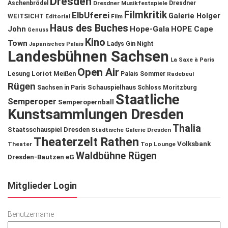
Dresden
Aschenbrödel
Dresdner Musikfestspiele
Dresdner
Filmkritik
ElbUferei
Galerie Holger
WEITSICHT
Editorial
Film
Haus des Buches
John
Hope-Gala
HOPE Cape
Genuss
Kino
Town
Ladys Gin Night
Japanisches Palais
Landesbühnen Sachsen
La Saxe à Paris
Open Air
Lesung
Loriot
Meißen
Palais Sommer
Radebeul
Rügen
Schauspielhaus
Sachsen in Paris
Schloss Moritzburg
Staatliche
Semperoper
Semperopernball
Kunstsammlungen Dresden
Thalia
Staatsschauspiel Dresden
Städtische Galerie Dresden
Theaterzelt Rathen
Volksbank
Theater
Top Lounge
Waldbühne Rügen
Dresden-Bautzen eG
Mitglieder Login
Benutzername