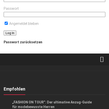
Passwort
Angemeldet bleiben
Passwort zurücksetzen
Verkaufsstellen
Abonnement
Kontakt, Impressum
Empfohlen
Datenschutzerklärung
LIFESTYLE
/
LIFESTYLE & LUXUS
„FASHION ON TOUR”: Der ultimative Anzug-Guide
AGB
für modebewusste Herren