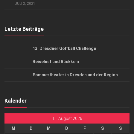
JULI 2, 2021
Top Gesundheitsforum Dresden / Ostsachsen
Mediadaten
Letzte Beiträge
13. Dresdner Golfball Challenge
Reiselust und Rückkehr
Sommertheater in Dresden und der Region
Kalender
August 2026
M
D
M
D
F
S
S