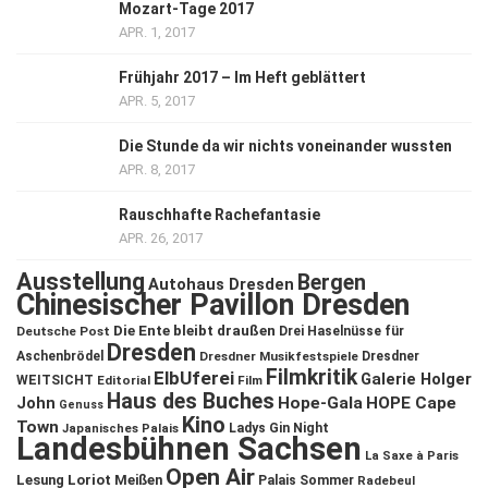
Mozart-Tage 2017
APR. 1, 2017
Frühjahr 2017 – Im Heft geblättert
APR. 5, 2017
Die Stunde da wir nichts voneinander wussten
APR. 8, 2017
Rauschhafte Rachefantasie
APR. 26, 2017
Ausstellung
Bergen
Autohaus Dresden
Chinesischer Pavillon Dresden
Die Ente bleibt draußen
Deutsche Post
Drei Haselnüsse für
Dresden
Aschenbrödel
Dresdner Musikfestspiele
Dresdner
Filmkritik
ElbUferei
Galerie Holger
WEITSICHT
Editorial
Film
Haus des Buches
John
Hope-Gala
HOPE Cape
Genuss
Kino
Town
Ladys Gin Night
Japanisches Palais
Landesbühnen Sachsen
La Saxe à Paris
Open Air
Lesung
Loriot
Meißen
Palais Sommer
Radebeul