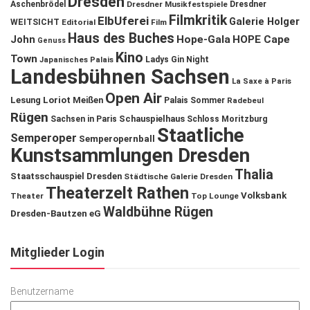
Dresden
Aschenbrödel
Dresdner Musikfestspiele
Dresdner
Filmkritik
ElbUferei
Galerie Holger
WEITSICHT
Editorial
Film
Haus des Buches
John
Hope-Gala
HOPE Cape
Genuss
Kino
Town
Ladys Gin Night
Japanisches Palais
Landesbühnen Sachsen
La Saxe à Paris
Open Air
Lesung
Loriot
Meißen
Palais Sommer
Radebeul
Rügen
Schauspielhaus
Sachsen in Paris
Schloss Moritzburg
Staatliche
Semperoper
Semperopernball
Kunstsammlungen Dresden
Thalia
Staatsschauspiel Dresden
Städtische Galerie Dresden
Theaterzelt Rathen
Volksbank
Theater
Top Lounge
Waldbühne Rügen
Dresden-Bautzen eG
Mitglieder Login
Benutzername