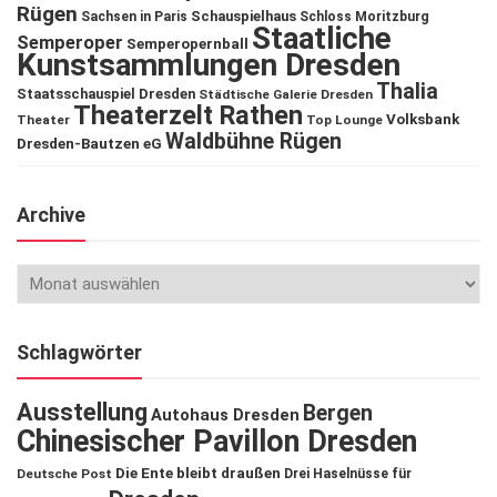
Rügen
Schauspielhaus
Sachsen in Paris
Schloss Moritzburg
Staatliche
Semperoper
Semperopernball
Kunstsammlungen Dresden
Thalia
Staatsschauspiel Dresden
Städtische Galerie Dresden
Theaterzelt Rathen
Volksbank
Theater
Top Lounge
Waldbühne Rügen
Dresden-Bautzen eG
Archive
Schlagwörter
Ausstellung
Bergen
Autohaus Dresden
Chinesischer Pavillon Dresden
Die Ente bleibt draußen
Deutsche Post
Drei Haselnüsse für