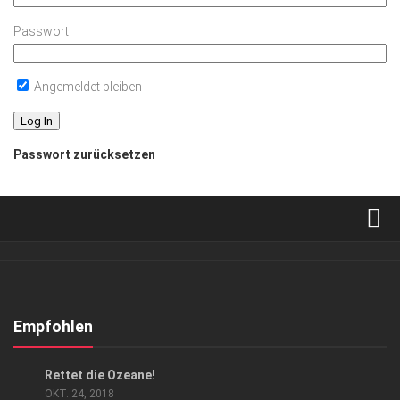
Passwort
Angemeldet bleiben
Passwort zurücksetzen
Verkaufsstellen
Abonnement
Kontakt, Impressum
Empfohlen
Datenschutzerklärung
GESELLSCHAFT
/
KUNST & KULTUR
Rettet die Ozeane!
AGB
OKT. 24, 2018