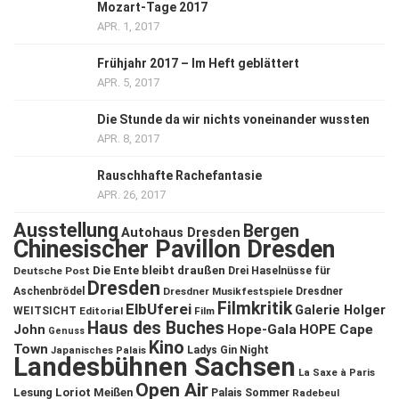
Mozart-Tage 2017
APR. 1, 2017
Frühjahr 2017 – Im Heft geblättert
APR. 5, 2017
Die Stunde da wir nichts voneinander wussten
APR. 8, 2017
Rauschhafte Rachefantasie
APR. 26, 2017
Ausstellung
Bergen
Autohaus Dresden
Chinesischer Pavillon Dresden
Die Ente bleibt draußen
Deutsche Post
Drei Haselnüsse für
Dresden
Aschenbrödel
Dresdner Musikfestspiele
Dresdner
Filmkritik
ElbUferei
Galerie Holger
WEITSICHT
Editorial
Film
Haus des Buches
John
Hope-Gala
HOPE Cape
Genuss
Kino
Town
Ladys Gin Night
Japanisches Palais
Landesbühnen Sachsen
La Saxe à Paris
Open Air
Lesung
Loriot
Meißen
Palais Sommer
Radebeul