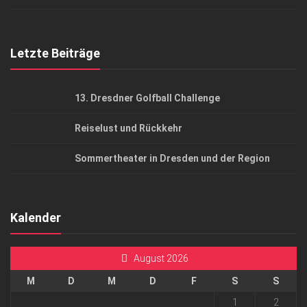
Top Gesundheitsforum Dresden / Ostsachsen
Mediadaten
Letzte Beiträge
13. Dresdner Golfball Challenge
Reiselust und Rückkehr
Sommertheater in Dresden und der Region
Kalender
August 2026
M
D
M
D
F
S
S
1
2