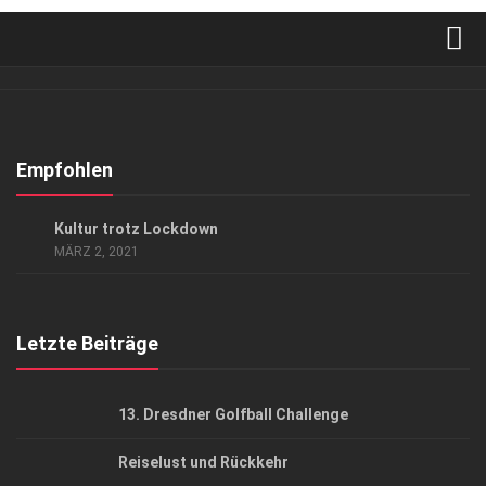
Verkaufsstellen
Abonnement
Kontakt, Impressum
Empfohlen
Datenschutzerklärung
HIGHLIGHTS
/
KUNST & KULTUR
Kultur trotz Lockdown
AGB
MÄRZ 2, 2021
Top Gesundheitsforum Dresden / Ostsachsen
Mediadaten
Letzte Beiträge
13. Dresdner Golfball Challenge
Reiselust und Rückkehr