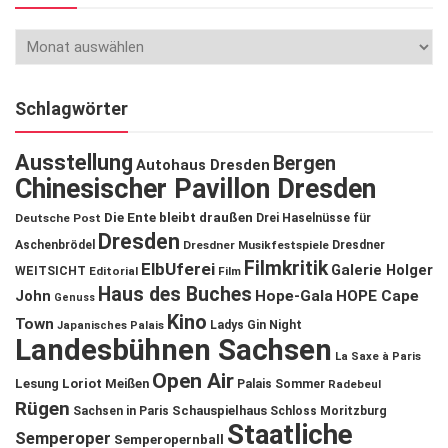
Schlagwörter
Ausstellung
Bergen
Autohaus Dresden
Chinesischer Pavillon Dresden
Die Ente bleibt draußen
Deutsche Post
Drei Haselnüsse für
Dresden
Aschenbrödel
Dresdner Musikfestspiele
Dresdner
Filmkritik
ElbUferei
Galerie Holger
WEITSICHT
Editorial
Film
Haus des Buches
John
Hope-Gala
HOPE Cape
Genuss
Kino
Town
Ladys Gin Night
Japanisches Palais
Landesbühnen Sachsen
La Saxe à Paris
Open Air
Lesung
Loriot
Meißen
Palais Sommer
Radebeul
Rügen
Schauspielhaus
Sachsen in Paris
Schloss Moritzburg
Staatliche
Semperoper
Semperopernball