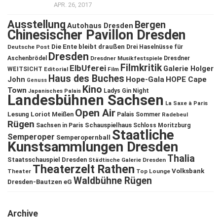
APR. 26, 2017
Ausstellung
Bergen
Autohaus Dresden
Chinesischer Pavillon Dresden
Die Ente bleibt draußen
Deutsche Post
Drei Haselnüsse für
Dresden
Aschenbrödel
Dresdner Musikfestspiele
Dresdner
Filmkritik
ElbUferei
Galerie Holger
WEITSICHT
Editorial
Film
Haus des Buches
John
Hope-Gala
HOPE Cape
Genuss
Kino
Town
Ladys Gin Night
Japanisches Palais
Landesbühnen Sachsen
La Saxe à Paris
Open Air
Lesung
Loriot
Meißen
Palais Sommer
Radebeul
Rügen
Schauspielhaus
Sachsen in Paris
Schloss Moritzburg
Staatliche
Semperoper
Semperopernball
Kunstsammlungen Dresden
Thalia
Staatsschauspiel Dresden
Städtische Galerie Dresden
Theaterzelt Rathen
Volksbank
Theater
Top Lounge
Waldbühne Rügen
Dresden-Bautzen eG
Archive