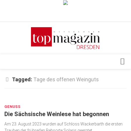
Verkaufsstellen
Abonnement
Kontakt, Impressum
Datenschutzerklärung
AGB
Architektur & Design
Tagged:
Tage des offenen Weinguts
Top Gesundheitsforum Dresden / Ostsachsen
Events
Mediadaten
AUG. 23, 2023
Genuss
GENUSS
Geschäft
Die Sächsische Weinlese hat begonnen
gesund & schön
Am 23. August 2023 wurden auf Schloss Wackerbarth die ersten
Gesellschaft
Trauben der frühreifen Rebsorte Solaris geerntet.