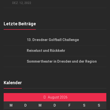
DEZ. 12, 2022
Top Gesundheitsforum Dresden / Ostsachsen
Mediadaten
Letzte Beiträge
13. Dresdner Golfball Challenge
Reiselust und Rückkehr
Sommertheater in Dresden und der Region
Kalender
August 2026
M
D
M
D
F
S
S