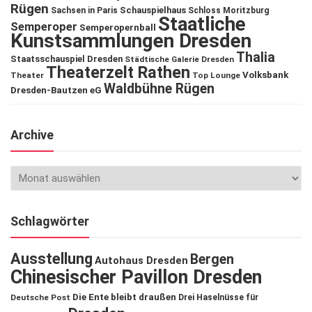
Rügen
Schauspielhaus
Sachsen in Paris
Schloss Moritzburg
Staatliche
Semperoper
Semperopernball
Kunstsammlungen Dresden
Thalia
Staatsschauspiel Dresden
Städtische Galerie Dresden
Theaterzelt Rathen
Volksbank
Theater
Top Lounge
Waldbühne Rügen
Dresden-Bautzen eG
Archive
Schlagwörter
Ausstellung
Bergen
Autohaus Dresden
Chinesischer Pavillon Dresden
Die Ente bleibt draußen
Deutsche Post
Drei Haselnüsse für