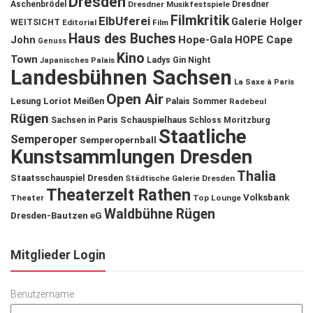
Dresden
Aschenbrödel
Dresdner Musikfestspiele
Dresdner
Filmkritik
ElbUferei
Galerie Holger
WEITSICHT
Editorial
Film
Haus des Buches
John
Hope-Gala
HOPE Cape
Genuss
Kino
Town
Ladys Gin Night
Japanisches Palais
Landesbühnen Sachsen
La Saxe à Paris
Open Air
Lesung
Loriot
Meißen
Palais Sommer
Radebeul
Rügen
Schauspielhaus
Sachsen in Paris
Schloss Moritzburg
Staatliche
Semperoper
Semperopernball
Kunstsammlungen Dresden
Thalia
Staatsschauspiel Dresden
Städtische Galerie Dresden
Theaterzelt Rathen
Volksbank
Theater
Top Lounge
Waldbühne Rügen
Dresden-Bautzen eG
Mitglieder Login
Benutzername