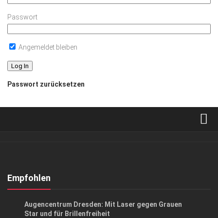
Passwort
Angemeldet bleiben
Passwort zurücksetzen
Verkaufsstellen
Abonnement
Kontakt, Impressum
Empfohlen
Datenschutzerklärung
ANZEIGE
/
GESUND & SCHÖN
Augen­centrum Dresden: Mit Laser gegen Grauen
AGB
Star und für Brillenfreiheit