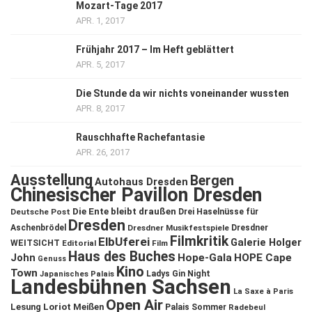
Mozart-Tage 2017
APR. 1, 2017
Frühjahr 2017 – Im Heft geblättert
APR. 5, 2017
Die Stunde da wir nichts voneinander wussten
APR. 8, 2017
Rauschhafte Rachefantasie
APR. 26, 2017
Ausstellung
Bergen
Autohaus Dresden
Chinesischer Pavillon Dresden
Die Ente bleibt draußen
Deutsche Post
Drei Haselnüsse für
Dresden
Aschenbrödel
Dresdner Musikfestspiele
Dresdner
Filmkritik
ElbUferei
Galerie Holger
WEITSICHT
Editorial
Film
Haus des Buches
John
Hope-Gala
HOPE Cape
Genuss
Kino
Town
Ladys Gin Night
Japanisches Palais
Landesbühnen Sachsen
La Saxe à Paris
Open Air
Lesung
Loriot
Meißen
Palais Sommer
Radebeul