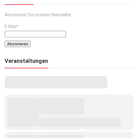
Gesellschaft
Abonnieren Sie unseren Newsletter
Kunst & Kultur
E-Mail*
Lifestyle
Ausflug & Reise
Podcast
Veranstaltungen
Top Branchen
SACHSEN IN PARIS