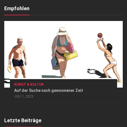
Kontakt, Impressum
Empfohlen
Datenschutzerklärung
AGB
Top Gesundheitsforum Dresden / Ostsachsen
Mediadaten
KUNST & KULTUR
Auf der Suche nach gewonnener Zeit
JULI 1, 2022
Letzte Beiträge