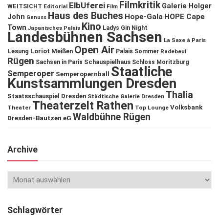
Filmkritik
ElbUferei
Galerie Holger
WEITSICHT
Editorial
Film
Haus des Buches
John
Hope-Gala
HOPE Cape
Genuss
Kino
Town
Ladys Gin Night
Japanisches Palais
Landesbühnen Sachsen
La Saxe à Paris
Open Air
Lesung
Loriot
Meißen
Palais Sommer
Radebeul
Rügen
Schauspielhaus
Sachsen in Paris
Schloss Moritzburg
Staatliche
Semperoper
Semperopernball
Kunstsammlungen Dresden
Thalia
Staatsschauspiel Dresden
Städtische Galerie Dresden
Theaterzelt Rathen
Volksbank
Theater
Top Lounge
Waldbühne Rügen
Dresden-Bautzen eG
Archive
Schlagwörter