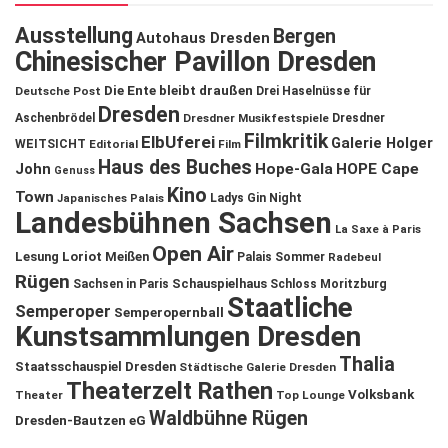
Ausstellung
Bergen
Autohaus Dresden
Chinesischer Pavillon Dresden
Die Ente bleibt draußen
Deutsche Post
Drei Haselnüsse für
Dresden
Aschenbrödel
Dresdner Musikfestspiele
Dresdner
Filmkritik
ElbUferei
Galerie Holger
WEITSICHT
Editorial
Film
Haus des Buches
John
Hope-Gala
HOPE Cape
Genuss
Kino
Town
Ladys Gin Night
Japanisches Palais
Landesbühnen Sachsen
La Saxe à Paris
Open Air
Lesung
Loriot
Meißen
Palais Sommer
Radebeul
Rügen
Schauspielhaus
Sachsen in Paris
Schloss Moritzburg
Staatliche
Semperoper
Semperopernball
Kunstsammlungen Dresden
Thalia
Staatsschauspiel Dresden
Städtische Galerie Dresden
Theaterzelt Rathen
Volksbank
Theater
Top Lounge
Waldbühne Rügen
Dresden-Bautzen eG