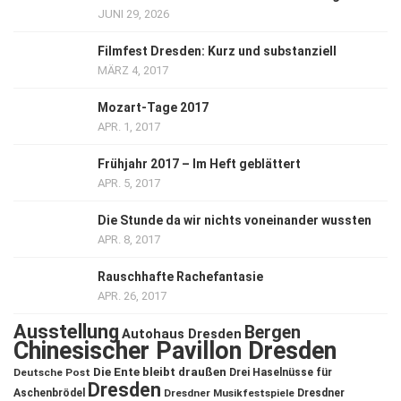
JUNI 29, 2026
Filmfest Dresden: Kurz und substanziell
MÄRZ 4, 2017
Mozart-Tage 2017
APR. 1, 2017
Frühjahr 2017 – Im Heft geblättert
APR. 5, 2017
Die Stunde da wir nichts voneinander wussten
APR. 8, 2017
Rauschhafte Rachefantasie
APR. 26, 2017
Ausstellung
Bergen
Autohaus Dresden
Chinesischer Pavillon Dresden
Die Ente bleibt draußen
Deutsche Post
Drei Haselnüsse für
Dresden
Aschenbrödel
Dresdner Musikfestspiele
Dresdner