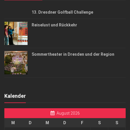
13. Dresdner Golfball Challenge
Reiselust und Rückkehr
Sommertheater in Dresden und der Region
Kalender
August 2026
M
D
M
D
F
S
S