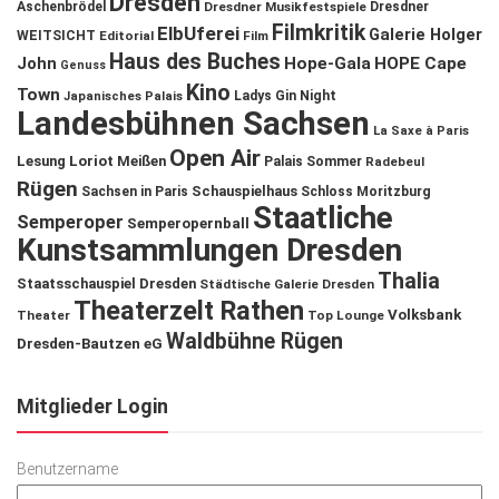
Dresden
Aschenbrödel
Dresdner Musikfestspiele
Dresdner
Filmkritik
ElbUferei
Galerie Holger
WEITSICHT
Editorial
Film
Haus des Buches
John
Hope-Gala
HOPE Cape
Genuss
Kino
Town
Ladys Gin Night
Japanisches Palais
Landesbühnen Sachsen
La Saxe à Paris
Open Air
Lesung
Loriot
Meißen
Palais Sommer
Radebeul
Rügen
Schauspielhaus
Sachsen in Paris
Schloss Moritzburg
Staatliche
Semperoper
Semperopernball
Kunstsammlungen Dresden
Thalia
Staatsschauspiel Dresden
Städtische Galerie Dresden
Theaterzelt Rathen
Volksbank
Theater
Top Lounge
Waldbühne Rügen
Dresden-Bautzen eG
Mitglieder Login
Benutzername