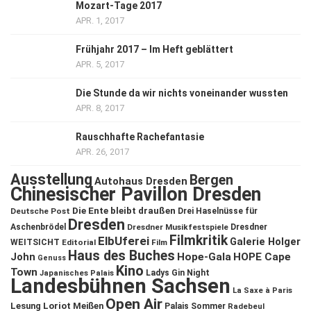
Mozart-Tage 2017
APR. 1, 2017
Frühjahr 2017 – Im Heft geblättert
APR. 5, 2017
Die Stunde da wir nichts voneinander wussten
APR. 8, 2017
Rauschhafte Rachefantasie
APR. 26, 2017
Ausstellung
Bergen
Autohaus Dresden
Chinesischer Pavillon Dresden
Die Ente bleibt draußen
Deutsche Post
Drei Haselnüsse für
Dresden
Aschenbrödel
Dresdner Musikfestspiele
Dresdner
Filmkritik
ElbUferei
Galerie Holger
WEITSICHT
Editorial
Film
Haus des Buches
John
Hope-Gala
HOPE Cape
Genuss
Kino
Town
Ladys Gin Night
Japanisches Palais
Landesbühnen Sachsen
La Saxe à Paris
Open Air
Lesung
Loriot
Meißen
Palais Sommer
Radebeul