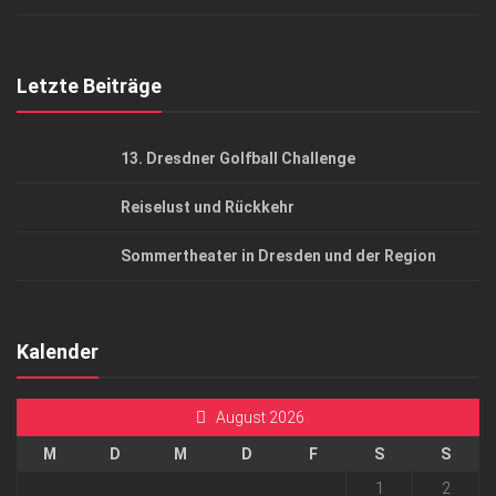
Top Gesundheitsforum Dresden / Ostsachsen
Mediadaten
Letzte Beiträge
13. Dresdner Golfball Challenge
Reiselust und Rückkehr
Sommertheater in Dresden und der Region
Kalender
August 2026
M
D
M
D
F
S
S
1
2