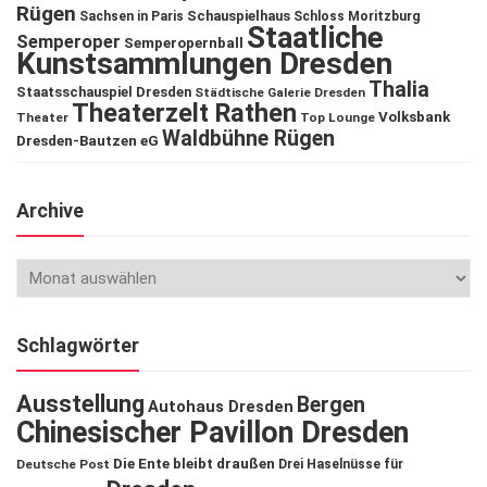
Rügen
Schauspielhaus
Sachsen in Paris
Schloss Moritzburg
Staatliche
Semperoper
Semperopernball
Kunstsammlungen Dresden
Thalia
Staatsschauspiel Dresden
Städtische Galerie Dresden
Theaterzelt Rathen
Volksbank
Theater
Top Lounge
Waldbühne Rügen
Dresden-Bautzen eG
Archive
Schlagwörter
Ausstellung
Bergen
Autohaus Dresden
Chinesischer Pavillon Dresden
Die Ente bleibt draußen
Deutsche Post
Drei Haselnüsse für