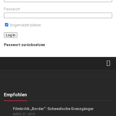
Passwort
Angemeldet bleiben
Passwort zurücksetzen
Verkaufsstellen
Abonnement
Kontakt, Impressum
Empfohlen
Datenschutzerklärung
KUNST & KULTUR
Filmkritik „Border“: Schwedische Grenzgänger
AGB
MÄRZ 27, 2019