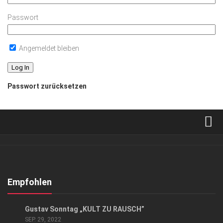
Passwort
Angemeldet bleiben
Passwort zurücksetzen
Verkaufsstellen
Abonnement
Kontakt, Impressum
Empfohlen
Datenschutzerklärung
KUNST & KULTUR
Gustav Sonntag „KULT ZU RAUSCH”
AGB
SEP. 29, 2022