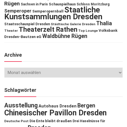
Rügen
Schauspielhaus
Sachsen in Paris
Schloss Moritzburg
Staatliche
Semperoper
Semperopernball
Kunstsammlungen Dresden
Thalia
Staatsschauspiel Dresden
Städtische Galerie Dresden
Theaterzelt Rathen
Volksbank
Theater
Top Lounge
Waldbühne Rügen
Dresden-Bautzen eG
Archive
Schlagwörter
Ausstellung
Bergen
Autohaus Dresden
Chinesischer Pavillon Dresden
Die Ente bleibt draußen
Deutsche Post
Drei Haselnüsse für