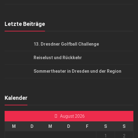
Top Gesundheitsforum Dresden / Ostsachsen
Mediadaten
Letzte Beiträge
13. Dresdner Golfball Challenge
Reiselust und Rückkehr
Sommertheater in Dresden und der Region
Kalender
August 2026
M
D
M
D
F
S
S
1
2