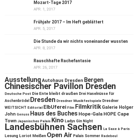
Mozart-Tage 2017
APR. 1, 2017
Frühjahr 2017 – Im Heft geblättert
APR. 5, 2017
Die Stunde da wir nichts voneinander wussten
APR. 8, 2017
Rauschhafte Rachefantasie
APR. 26, 2017
Ausstellung
Bergen
Autohaus Dresden
Chinesischer Pavillon Dresden
Die Ente bleibt draußen
Deutsche Post
Drei Haselnüsse für
Dresden
Aschenbrödel
Dresdner Musikfestspiele
Dresdner
Filmkritik
ElbUferei
Galerie Holger
WEITSICHT
Editorial
Film
Haus des Buches
John
Hope-Gala
HOPE Cape
Genuss
Kino
Town
Ladys Gin Night
Japanisches Palais
Landesbühnen Sachsen
La Saxe à Paris
Open Air
Lesung
Loriot
Meißen
Palais Sommer
Radebeul