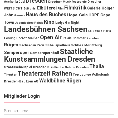
Dresden
Aschenbrödel
Dresdner Musikfestspiele
Dresdner
Filmkritik
ElbUferei
Galerie Holger
WEITSICHT
Editorial
Film
Haus des Buches
John
Hope-Gala
HOPE Cape
Genuss
Kino
Town
Ladys Gin Night
Japanisches Palais
Landesbühnen Sachsen
La Saxe à Paris
Open Air
Lesung
Loriot
Meißen
Palais Sommer
Radebeul
Rügen
Schauspielhaus
Sachsen in Paris
Schloss Moritzburg
Staatliche
Semperoper
Semperopernball
Kunstsammlungen Dresden
Thalia
Staatsschauspiel Dresden
Städtische Galerie Dresden
Theaterzelt Rathen
Volksbank
Theater
Top Lounge
Waldbühne Rügen
Dresden-Bautzen eG
Mitglieder Login
Benutzername