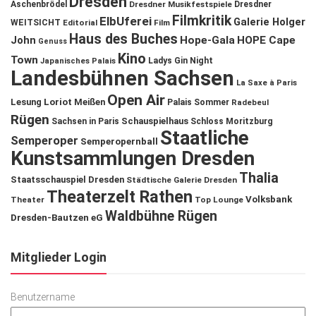
Dresden
Aschenbrödel
Dresdner Musikfestspiele
Dresdner
Filmkritik
ElbUferei
Galerie Holger
WEITSICHT
Editorial
Film
Haus des Buches
John
Hope-Gala
HOPE Cape
Genuss
Kino
Town
Ladys Gin Night
Japanisches Palais
Landesbühnen Sachsen
La Saxe à Paris
Open Air
Lesung
Loriot
Meißen
Palais Sommer
Radebeul
Rügen
Schauspielhaus
Sachsen in Paris
Schloss Moritzburg
Staatliche
Semperoper
Semperopernball
Kunstsammlungen Dresden
Thalia
Staatsschauspiel Dresden
Städtische Galerie Dresden
Theaterzelt Rathen
Volksbank
Theater
Top Lounge
Waldbühne Rügen
Dresden-Bautzen eG
Mitglieder Login
Benutzername