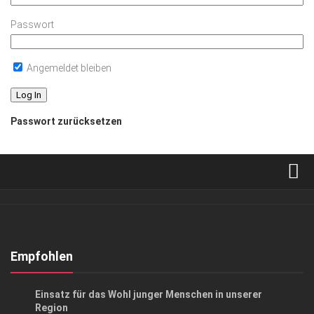
Passwort
Angemeldet bleiben
Passwort zurücksetzen
Verkaufsstellen
Abonnement
Kontakt, Impressum
Empfohlen
Datenschutzerklärung
CHARITY
Einsatz für das Wohl junger Menschen in unserer
AGB
Region