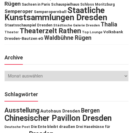
Rügen
Schauspielhaus
Sachsen in Paris
Schloss Moritzburg
Staatliche
Semperoper
Semperopernball
Kunstsammlungen Dresden
Thalia
Staatsschauspiel Dresden
Städtische Galerie Dresden
Theaterzelt Rathen
Volksbank
Theater
Top Lounge
Waldbühne Rügen
Dresden-Bautzen eG
Archive
Schlagwörter
Ausstellung
Bergen
Autohaus Dresden
Chinesischer Pavillon Dresden
Die Ente bleibt draußen
Deutsche Post
Drei Haselnüsse für