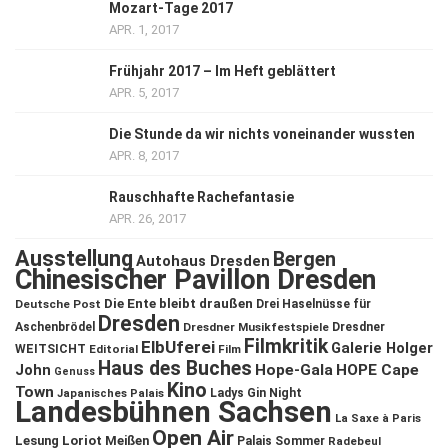
Mozart-Tage 2017
APR. 1, 2017
Frühjahr 2017 – Im Heft geblättert
APR. 5, 2017
Die Stunde da wir nichts voneinander wussten
APR. 8, 2017
Rauschhafte Rachefantasie
APR. 26, 2017
Ausstellung
Bergen
Autohaus Dresden
Chinesischer Pavillon Dresden
Die Ente bleibt draußen
Deutsche Post
Drei Haselnüsse für
Dresden
Aschenbrödel
Dresdner Musikfestspiele
Dresdner
Filmkritik
ElbUferei
Galerie Holger
WEITSICHT
Editorial
Film
Haus des Buches
John
Hope-Gala
HOPE Cape
Genuss
Kino
Town
Ladys Gin Night
Japanisches Palais
Landesbühnen Sachsen
La Saxe à Paris
Open Air
Lesung
Loriot
Meißen
Palais Sommer
Radebeul