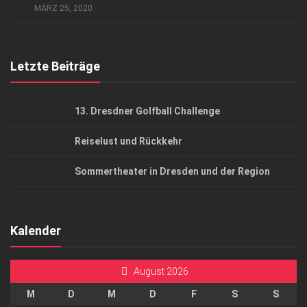
MÄRZ 25, 2020
Top Gesundheitsforum Dresden / Ostsachsen
Mediadaten
Letzte Beiträge
13. Dresdner Golfball Challenge
Reiselust und Rückkehr
Sommertheater in Dresden und der Region
Kalender
August 2026
M
D
M
D
F
S
S