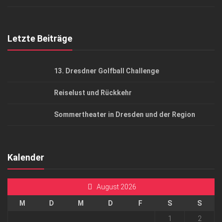
Top Gesundheitsforum Dresden / Ostsachsen
Mediadaten
Letzte Beiträge
13. Dresdner Golfball Challenge
Reiselust und Rückkehr
Sommertheater in Dresden und der Region
Kalender
August 2026
M
D
M
D
F
S
S
1
2