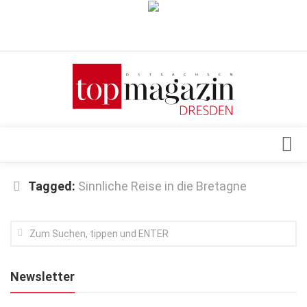
Verkaufsstellen
Abonnement
Kontakt, Impressum
Datenschutzerklärung
AGB
Architektur & Design
Tagged:
Sinnliche Reise in die Bretagne
Top Gesundheitsforum Dresden / Ostsachsen
Events
Mediadaten
Genuss
Geschäft
Newsletter
gesund & schön
Gesellschaft