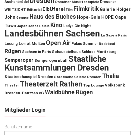
Dresden
Aschenbrödel
Dresdner Musikfestspiele
Dresdner
Filmkritik
ElbUferei
Galerie Holger
WEITSICHT
Editorial
Film
Haus des Buches
John
Hope-Gala
HOPE Cape
Genuss
Kino
Town
Ladys Gin Night
Japanisches Palais
Landesbühnen Sachsen
La Saxe à Paris
Open Air
Lesung
Loriot
Meißen
Palais Sommer
Radebeul
Rügen
Schauspielhaus
Sachsen in Paris
Schloss Moritzburg
Staatliche
Semperoper
Semperopernball
Kunstsammlungen Dresden
Thalia
Staatsschauspiel Dresden
Städtische Galerie Dresden
Theaterzelt Rathen
Volksbank
Theater
Top Lounge
Waldbühne Rügen
Dresden-Bautzen eG
Mitglieder Login
Benutzername