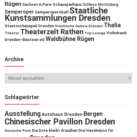
Rügen
Schauspielhaus
Sachsen in Paris
Schloss Moritzburg
Staatliche
Semperoper
Semperopernball
Kunstsammlungen Dresden
Thalia
Staatsschauspiel Dresden
Städtische Galerie Dresden
Theaterzelt Rathen
Volksbank
Theater
Top Lounge
Waldbühne Rügen
Dresden-Bautzen eG
Archive
Schlagwörter
Ausstellung
Bergen
Autohaus Dresden
Chinesischer Pavillon Dresden
Die Ente bleibt draußen
Deutsche Post
Drei Haselnüsse für