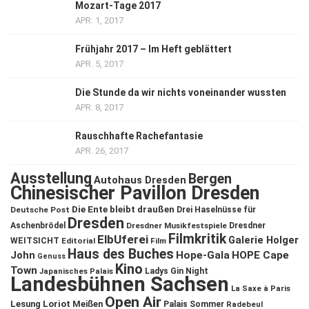
Mozart-Tage 2017
APR. 1, 2017
Frühjahr 2017 – Im Heft geblättert
APR. 5, 2017
Die Stunde da wir nichts voneinander wussten
APR. 8, 2017
Rauschhafte Rachefantasie
APR. 26, 2017
Ausstellung
Bergen
Autohaus Dresden
Chinesischer Pavillon Dresden
Die Ente bleibt draußen
Deutsche Post
Drei Haselnüsse für
Dresden
Aschenbrödel
Dresdner Musikfestspiele
Dresdner
Filmkritik
ElbUferei
Galerie Holger
WEITSICHT
Editorial
Film
Haus des Buches
John
Hope-Gala
HOPE Cape
Genuss
Kino
Town
Ladys Gin Night
Japanisches Palais
Landesbühnen Sachsen
La Saxe à Paris
Open Air
Lesung
Loriot
Meißen
Palais Sommer
Radebeul