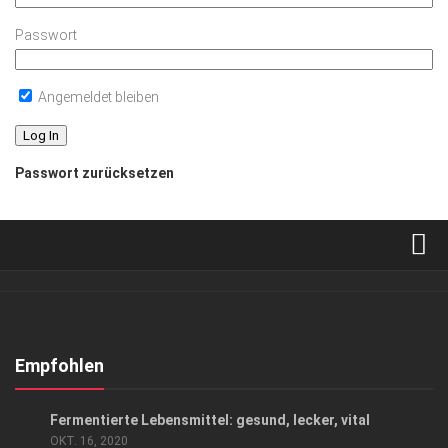
Passwort
Angemeldet bleiben
Passwort zurücksetzen
Verkaufsstellen
Abonnement
Kontakt, Impressum
Empfohlen
Datenschutzerklärung
GENUSS
Fermentierte Lebensmittel: gesund, lecker, vital
AGB
OKT. 16, 2020