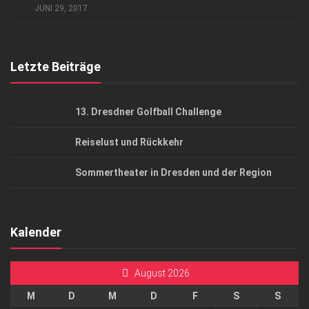
JUNI 29, 2017
Top Gesundheitsforum Dresden / Ostsachsen
Mediadaten
Letzte Beiträge
13. Dresdner Golfball Challenge
Reiselust und Rückkehr
Sommertheater in Dresden und der Region
Kalender
August 2026
M
D
M
D
F
S
S