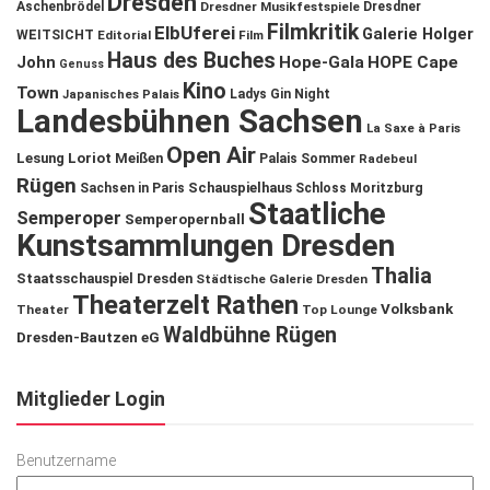
Dresden
Aschenbrödel
Dresdner Musikfestspiele
Dresdner
Filmkritik
ElbUferei
Galerie Holger
WEITSICHT
Editorial
Film
Haus des Buches
John
Hope-Gala
HOPE Cape
Genuss
Kino
Town
Ladys Gin Night
Japanisches Palais
Landesbühnen Sachsen
La Saxe à Paris
Open Air
Lesung
Loriot
Meißen
Palais Sommer
Radebeul
Rügen
Schauspielhaus
Sachsen in Paris
Schloss Moritzburg
Staatliche
Semperoper
Semperopernball
Kunstsammlungen Dresden
Thalia
Staatsschauspiel Dresden
Städtische Galerie Dresden
Theaterzelt Rathen
Volksbank
Theater
Top Lounge
Waldbühne Rügen
Dresden-Bautzen eG
Mitglieder Login
Benutzername