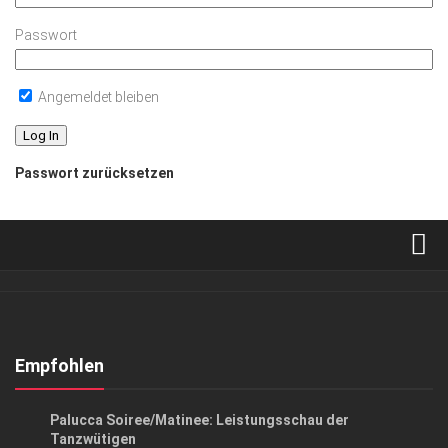
Passwort
Angemeldet bleiben
Passwort zurücksetzen
Verkaufsstellen
Abonnement
Kontakt, Impressum
Empfohlen
Datenschutzerklärung
KUNST & KULTUR
Palucca Soiree/Matinee: Leistungsschau der
AGB
Tanzwütigen