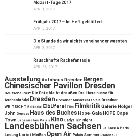
Mozart-Tage 2017
APR. 1, 2017
Frühjahr 2017 – Im Heft geblättert
APR. 5, 2017
Die Stunde da wir nichts voneinander wussten
APR. 8, 2017
Rauschhafte Rachefantasie
APR. 26, 2017
Ausstellung
Bergen
Autohaus Dresden
Chinesischer Pavillon Dresden
Die Ente bleibt draußen
Deutsche Post
Drei Haselnüsse für
Dresden
Aschenbrödel
Dresdner Musikfestspiele
Dresdner
Filmkritik
ElbUferei
Galerie Holger
WEITSICHT
Editorial
Film
Haus des Buches
John
Hope-Gala
HOPE Cape
Genuss
Kino
Town
Ladys Gin Night
Japanisches Palais
Landesbühnen Sachsen
La Saxe à Paris
Open Air
Lesung
Loriot
Meißen
Palais Sommer
Radebeul