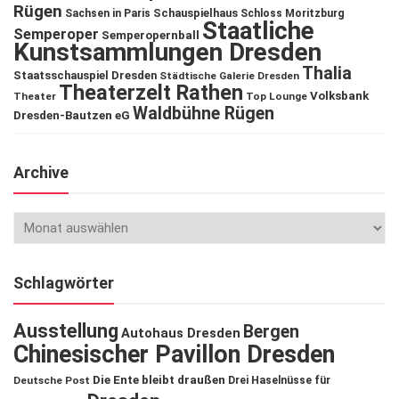
Rügen
Schauspielhaus
Sachsen in Paris
Schloss Moritzburg
Staatliche
Semperoper
Semperopernball
Kunstsammlungen Dresden
Thalia
Staatsschauspiel Dresden
Städtische Galerie Dresden
Theaterzelt Rathen
Volksbank
Theater
Top Lounge
Waldbühne Rügen
Dresden-Bautzen eG
Archive
Schlagwörter
Ausstellung
Bergen
Autohaus Dresden
Chinesischer Pavillon Dresden
Die Ente bleibt draußen
Deutsche Post
Drei Haselnüsse für