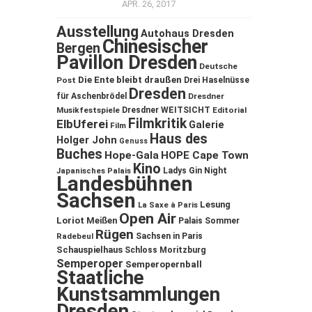
APR. 26, 2017
Ausstellung
Autohaus Dresden
Chinesischer
Bergen
Pavillon Dresden
Deutsche
Die Ente bleibt draußen
Post
Drei Haselnüsse
Dresden
für Aschenbrödel
Dresdner
Musikfestspiele
Dresdner WEITSICHT
Editorial
Filmkritik
ElbUferei
Galerie
Film
Haus des
Holger John
Genuss
Buches
Hope-Gala
HOPE Cape Town
Kino
Ladys Gin Night
Japanisches Palais
Landesbühnen
Sachsen
Lesung
La Saxe à Paris
Open Air
Loriot
Meißen
Palais Sommer
Rügen
Sachsen in Paris
Radebeul
Schauspielhaus
Schloss Moritzburg
Semperoper
Semperopernball
Staatliche
Kunstsammlungen
Dresden