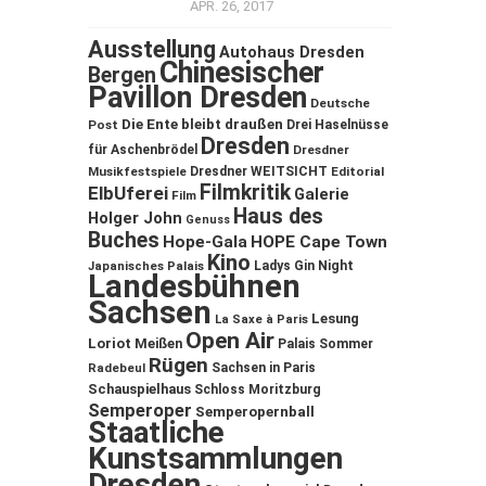
APR. 26, 2017
Ausstellung
Autohaus Dresden
Chinesischer
Bergen
Pavillon Dresden
Deutsche
Die Ente bleibt draußen
Post
Drei Haselnüsse
Dresden
für Aschenbrödel
Dresdner
Musikfestspiele
Dresdner WEITSICHT
Editorial
Filmkritik
ElbUferei
Galerie
Film
Haus des
Holger John
Genuss
Buches
Hope-Gala
HOPE Cape Town
Kino
Ladys Gin Night
Japanisches Palais
Landesbühnen
Sachsen
Lesung
La Saxe à Paris
Open Air
Loriot
Meißen
Palais Sommer
Rügen
Sachsen in Paris
Radebeul
Schauspielhaus
Schloss Moritzburg
Semperoper
Semperopernball
Staatliche
Kunstsammlungen
Dresden