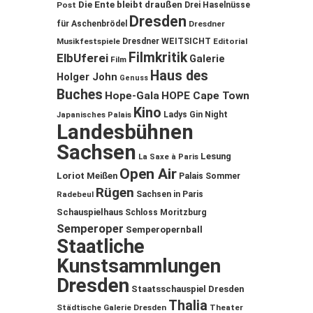
Die Ente bleibt draußen
Post
Drei Haselnüsse
Dresden
für Aschenbrödel
Dresdner
Musikfestspiele
Dresdner WEITSICHT
Editorial
Filmkritik
ElbUferei
Galerie
Film
Haus des
Holger John
Genuss
Buches
Hope-Gala
HOPE Cape Town
Kino
Ladys Gin Night
Japanisches Palais
Landesbühnen
Sachsen
Lesung
La Saxe à Paris
Open Air
Loriot
Meißen
Palais Sommer
Rügen
Sachsen in Paris
Radebeul
Schauspielhaus
Schloss Moritzburg
Semperoper
Semperopernball
Staatliche
Kunstsammlungen
Dresden
Staatsschauspiel Dresden
Thalia
Städtische Galerie Dresden
Theater