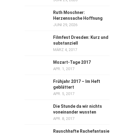
Ruth Moschner:
Herzenssache Hoffnung
JUNI 29, 2026
Filmfest Dresden: Kurz und
substanziell
MÄRZ 4, 2017
Mozart-Tage 2017
APR. 1, 2017
Frühjahr 2017 – Im Heft
geblättert
APR. 5, 2017
Die Stunde da wir nichts
voneinander wussten
APR. 8, 2017
Rauschhafte Rachefantasie