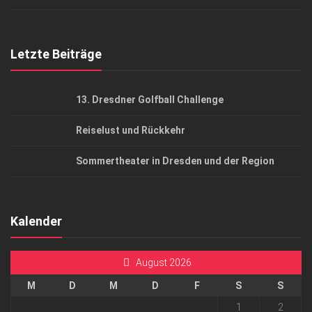
Top Gesundheitsforum Dresden / Ostsachsen
Mediadaten
Letzte Beiträge
13. Dresdner Golfball Challenge
Reiselust und Rückkehr
Sommertheater in Dresden und der Region
Kalender
August 2026
M
D
M
D
F
S
S
1
2