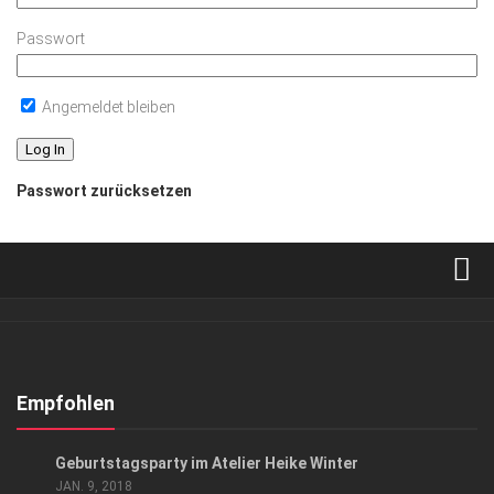
Passwort
Angemeldet bleiben
Passwort zurücksetzen
Verkaufsstellen
Abonnement
Kontakt, Impressum
Empfohlen
Datenschutzerklärung
ANZEIGE
/
LIFESTYLE
Geburtstagsparty im Atelier Heike Winter
AGB
JAN. 9, 2018