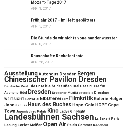
Mozart-Tage 2017
APR. 1, 2017
Frühjahr 2017 – Im Heft geblättert
APR. 5, 2017
Die Stunde da wir nichts voneinander wussten
APR. 8, 2017
Rauschhafte Rachefantasie
APR. 26, 2017
Ausstellung
Bergen
Autohaus Dresden
Chinesischer Pavillon Dresden
Die Ente bleibt draußen
Deutsche Post
Drei Haselnüsse für
Dresden
Aschenbrödel
Dresdner Musikfestspiele
Dresdner
Filmkritik
ElbUferei
Galerie Holger
WEITSICHT
Editorial
Film
Haus des Buches
John
Hope-Gala
HOPE Cape
Genuss
Kino
Town
Ladys Gin Night
Japanisches Palais
Landesbühnen Sachsen
La Saxe à Paris
Open Air
Lesung
Loriot
Meißen
Palais Sommer
Radebeul