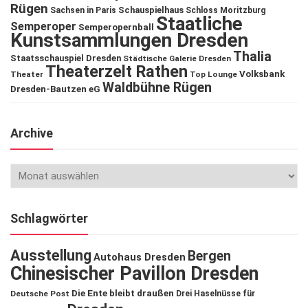
Rügen
Schauspielhaus
Sachsen in Paris
Schloss Moritzburg
Staatliche
Semperoper
Semperopernball
Kunstsammlungen Dresden
Thalia
Staatsschauspiel Dresden
Städtische Galerie Dresden
Theaterzelt Rathen
Volksbank
Theater
Top Lounge
Waldbühne Rügen
Dresden-Bautzen eG
Archive
Schlagwörter
Ausstellung
Bergen
Autohaus Dresden
Chinesischer Pavillon Dresden
Die Ente bleibt draußen
Deutsche Post
Drei Haselnüsse für