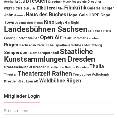
Dresden
Aschenbrödel
Dresdner Musikfestspiele
Dresdner
Filmkritik
ElbUferei
Galerie Holger
WEITSICHT
Editorial
Film
Haus des Buches
John
Hope-Gala
HOPE Cape
Genuss
Kino
Town
Ladys Gin Night
Japanisches Palais
Landesbühnen Sachsen
La Saxe à Paris
Open Air
Lesung
Loriot
Meißen
Palais Sommer
Radebeul
Rügen
Schauspielhaus
Sachsen in Paris
Schloss Moritzburg
Staatliche
Semperoper
Semperopernball
Kunstsammlungen Dresden
Thalia
Staatsschauspiel Dresden
Städtische Galerie Dresden
Theaterzelt Rathen
Volksbank
Theater
Top Lounge
Waldbühne Rügen
Dresden-Bautzen eG
Mitglieder Login
Benutzername