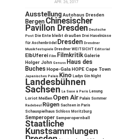
APR. 26, 2017
Ausstellung
Autohaus Dresden
Chinesischer
Bergen
Pavillon Dresden
Deutsche
Die Ente bleibt draußen
Post
Drei Haselnüsse
Dresden
für Aschenbrödel
Dresdner
Musikfestspiele
Dresdner WEITSICHT
Editorial
Filmkritik
ElbUferei
Galerie
Film
Haus des
Holger John
Genuss
Buches
Hope-Gala
HOPE Cape Town
Kino
Ladys Gin Night
Japanisches Palais
Landesbühnen
Sachsen
Lesung
La Saxe à Paris
Open Air
Loriot
Meißen
Palais Sommer
Rügen
Sachsen in Paris
Radebeul
Schauspielhaus
Schloss Moritzburg
Semperoper
Semperopernball
Staatliche
Kunstsammlungen
Dresden