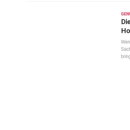
29,
2017
GEN
Di
Ho
Wenn
Säch
brin