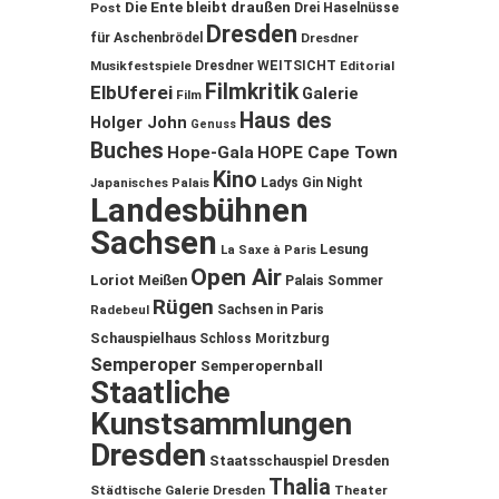
Die Ente bleibt draußen
Post
Drei Haselnüsse
Dresden
für Aschenbrödel
Dresdner
Musikfestspiele
Dresdner WEITSICHT
Editorial
Filmkritik
ElbUferei
Galerie
Film
Haus des
Holger John
Genuss
Buches
Hope-Gala
HOPE Cape Town
Kino
Ladys Gin Night
Japanisches Palais
Landesbühnen
Sachsen
Lesung
La Saxe à Paris
Open Air
Loriot
Meißen
Palais Sommer
Rügen
Sachsen in Paris
Radebeul
Schauspielhaus
Schloss Moritzburg
Semperoper
Semperopernball
Staatliche
Kunstsammlungen
Dresden
Staatsschauspiel Dresden
Thalia
Städtische Galerie Dresden
Theater