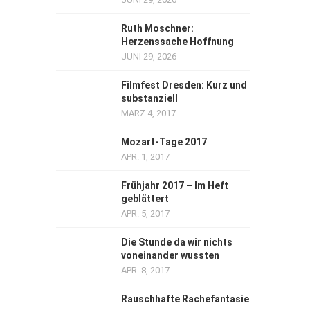
Ruth Moschner:
Herzenssache Hoffnung
JUNI 29, 2026
Filmfest Dresden: Kurz und
substanziell
MÄRZ 4, 2017
Mozart-Tage 2017
APR. 1, 2017
Frühjahr 2017 – Im Heft
geblättert
APR. 5, 2017
Die Stunde da wir nichts
voneinander wussten
APR. 8, 2017
Rauschhafte Rachefantasie