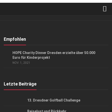
Verkaufsstellen
Abonnement
Kontakt, Impressum
Empfohlen
Datenschutzerklärung
CHARITY
/
EVENTS
HOPE Charity Dinner Dresden erzielte über 50.000
AGB
Euro für Kinderprojekt
NOV. 1, 2021
Top Gesundheitsforum Dresden / Ostsachsen
Mediadaten
Letzte Beiträge
13. Dresdner Golfball Challenge
Reiselust und Rückkehr