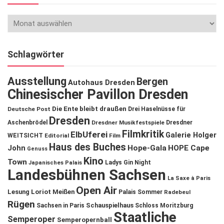
Schlagwörter
Ausstellung
Bergen
Autohaus Dresden
Chinesischer Pavillon Dresden
Die Ente bleibt draußen
Deutsche Post
Drei Haselnüsse für
Dresden
Aschenbrödel
Dresdner Musikfestspiele
Dresdner
Filmkritik
ElbUferei
Galerie Holger
WEITSICHT
Editorial
Film
Haus des Buches
John
Hope-Gala
HOPE Cape
Genuss
Kino
Town
Ladys Gin Night
Japanisches Palais
Landesbühnen Sachsen
La Saxe à Paris
Open Air
Lesung
Loriot
Meißen
Palais Sommer
Radebeul
Rügen
Schauspielhaus
Sachsen in Paris
Schloss Moritzburg
Staatliche
Semperoper
Semperopernball