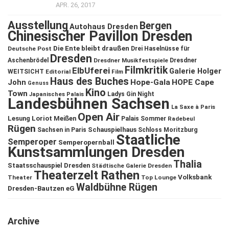
APR. 26, 2017
Ausstellung
Bergen
Autohaus Dresden
Chinesischer Pavillon Dresden
Die Ente bleibt draußen
Deutsche Post
Drei Haselnüsse für
Dresden
Aschenbrödel
Dresdner Musikfestspiele
Dresdner
Filmkritik
ElbUferei
Galerie Holger
WEITSICHT
Editorial
Film
Haus des Buches
John
Hope-Gala
HOPE Cape
Genuss
Kino
Town
Ladys Gin Night
Japanisches Palais
Landesbühnen Sachsen
La Saxe à Paris
Open Air
Lesung
Loriot
Meißen
Palais Sommer
Radebeul
Rügen
Schauspielhaus
Sachsen in Paris
Schloss Moritzburg
Staatliche
Semperoper
Semperopernball
Kunstsammlungen Dresden
Thalia
Staatsschauspiel Dresden
Städtische Galerie Dresden
Theaterzelt Rathen
Volksbank
Theater
Top Lounge
Waldbühne Rügen
Dresden-Bautzen eG
Archive