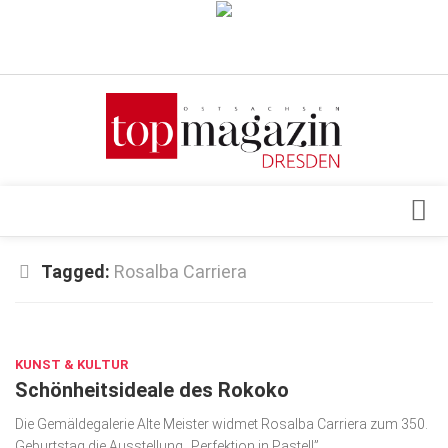
Verkaufsstellen
Abonnement
Kontakt, Impressum
Datenschutzerklärung
AGB
Architektur & Design
Tagged:
Rosalba Carriera
Top Gesundheitsforum Dresden / Ostsachsen
Events
Mediadaten
JUNI 26, 2023
Genuss
KUNST & KULTUR
Geschäft
Schönheitsideale des Rokoko
gesund & schön
Die Gemälde­ga­lerie Alte Meister widmet Rosalba Carriera zum 350.
Gesellschaft
Geburtstag die Aus­stellung „Perfektion in Pastell”.