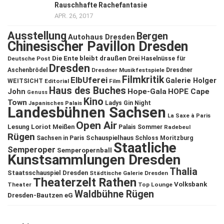
Rauschhafte Rachefantasie
APR. 26, 2017
Ausstellung
Bergen
Autohaus Dresden
Chinesischer Pavillon Dresden
Die Ente bleibt draußen
Deutsche Post
Drei Haselnüsse für
Dresden
Aschenbrödel
Dresdner Musikfestspiele
Dresdner
Filmkritik
ElbUferei
Galerie Holger
WEITSICHT
Editorial
Film
Haus des Buches
John
Hope-Gala
HOPE Cape
Genuss
Kino
Town
Ladys Gin Night
Japanisches Palais
Landesbühnen Sachsen
La Saxe à Paris
Open Air
Lesung
Loriot
Meißen
Palais Sommer
Radebeul
Rügen
Schauspielhaus
Sachsen in Paris
Schloss Moritzburg
Staatliche
Semperoper
Semperopernball
Kunstsammlungen Dresden
Thalia
Staatsschauspiel Dresden
Städtische Galerie Dresden
Theaterzelt Rathen
Volksbank
Theater
Top Lounge
Waldbühne Rügen
Dresden-Bautzen eG