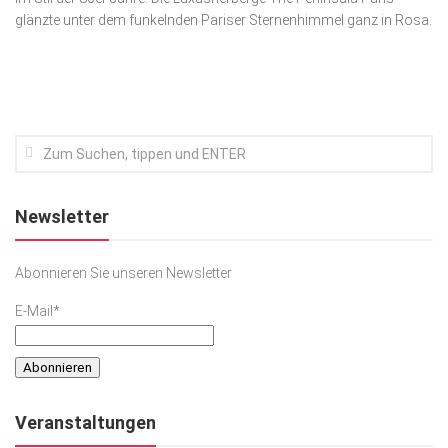
glänzte unter dem funkelnden Pariser Ster­nenhimmel ganz in Rosa.
Kunst & Kultur
Lifestyle
Ausflug & Reise
Podcast
Top Branchen
SACHSEN IN PARIS
Newsletter
Abonnieren Sie unseren Newsletter
E-Mail*
Veranstaltungen