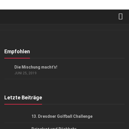
Verkaufsstellen
Abonnement
Kontakt, Impressum
Empfohlen
Datenschutzerklärung
ANZEIGE
/
GESCHÄFT
Die Mischung macht’s!
AGB
JUNI 25, 2019
Top Gesundheitsforum Dresden / Ostsachsen
Mediadaten
Letzte Beiträge
13. Dresdner Golfball Challenge