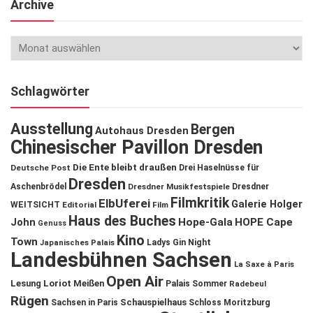
Archive
Schlagwörter
Ausstellung
Bergen
Autohaus Dresden
Chinesischer Pavillon Dresden
Die Ente bleibt draußen
Deutsche Post
Drei Haselnüsse für
Dresden
Aschenbrödel
Dresdner Musikfestspiele
Dresdner
Filmkritik
ElbUferei
Galerie Holger
WEITSICHT
Editorial
Film
Haus des Buches
John
Hope-Gala
HOPE Cape
Genuss
Kino
Town
Ladys Gin Night
Japanisches Palais
Landesbühnen Sachsen
La Saxe à Paris
Open Air
Lesung
Loriot
Meißen
Palais Sommer
Radebeul
Rügen
Schauspielhaus
Sachsen in Paris
Schloss Moritzburg