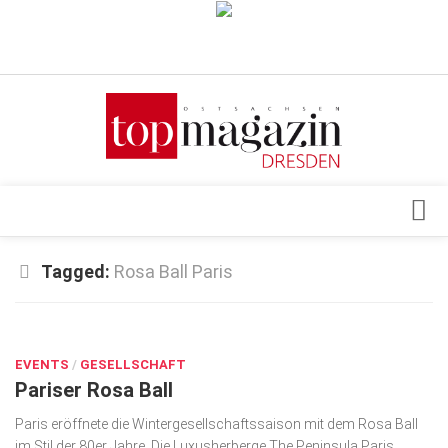
Verkaufsstellen
Abonnement
Kontakt, Impressum
Datenschutzerklärung
AGB
Architektur & Design
Tagged:
Rosa Ball Paris
Top Gesundheitsforum Dresden / Ostsachsen
Events
Mediadaten
DEZ. 9, 2021
Genuss
EVENTS
Geschäft
/
GESELLSCHAFT
Pariser Rosa Ball
gesund & schön
Paris eröffnete die Wintergesellschaftssaison mit dem Rosa Ball
Gesellschaft
im Stil der 80er Jahre. Die Luxus­her­berge The Peninsula Paris