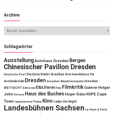
Archive
Schlagwörter
Ausstellung
Bergen
Autohaus Dresden
Chinesischer Pavillon Dresden
Die Ente bleibt draußen
Deutsche Post
Drei Haselnüsse für
Dresden
Aschenbrödel
Dresdner Musikfestspiele
Dresdner
Filmkritik
ElbUferei
Galerie Holger
WEITSICHT
Editorial
Film
Haus des Buches
John
Hope-Gala
HOPE Cape
Genuss
Kino
Town
Ladys Gin Night
Japanisches Palais
Landesbühnen Sachsen
La Saxe à Paris