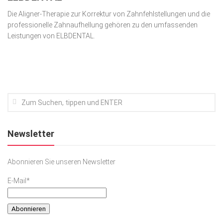
Die Aligner-Therapie zur Korrektur von Zahnfehlstellungen und die
Kunst & Kultur
professionelle Zahnaufhellung gehören zu den umfassenden
Lifestyle
Leistungen von ELBDENTAL.
Ausflug & Reise
Podcast
Top Branchen
SACHSEN IN PARIS
Newsletter
Abonnieren Sie unseren Newsletter
E-Mail*