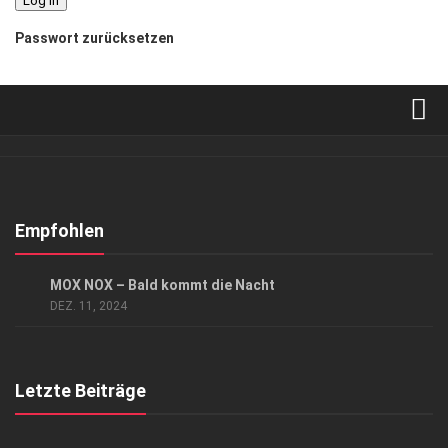
Passwort zurücksetzen
Verkaufsstellen
Abonnement
Kontakt, Impressum
Empfohlen
Datenschutzerklärung
KUNST & KULTUR
MOX NOX – Bald kommt die Nacht
AGB
DEZ. 11, 2024
Top Gesundheitsforum Dresden / Ostsachsen
Mediadaten
Letzte Beiträge