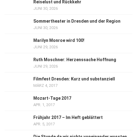
Reiselust und Rückkehr
JUNI 30, 2026
Sommertheater in Dresden und der Region
JUNI 30, 2026
Marilyn Monroe wird 100!
JUNI 29, 2026
Ruth Moschner: Herzenssache Hoffnung
JUNI 29, 2026
Filmfest Dresden: Kurz und substanziell
MÄRZ 4, 2017
Mozart-Tage 2017
APR. 1, 2017
Frühjahr 2017 – Im Heft geblättert
APR. 5, 2017
Die Stunde da wir nichts voneinander wussten