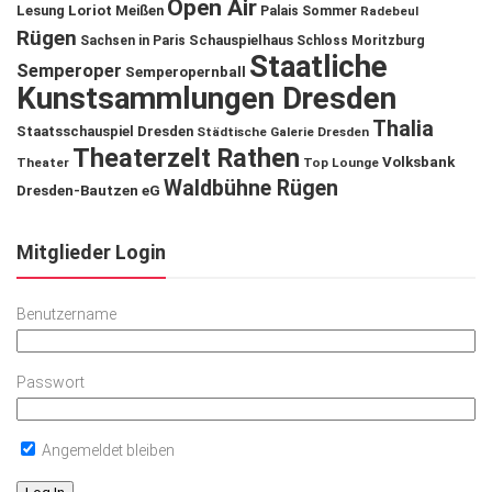
Open Air
Lesung
Loriot
Meißen
Palais Sommer
Radebeul
Rügen
Schauspielhaus
Sachsen in Paris
Schloss Moritzburg
Staatliche
Semperoper
Semperopernball
Kunstsammlungen Dresden
Thalia
Staatsschauspiel Dresden
Städtische Galerie Dresden
Theaterzelt Rathen
Volksbank
Theater
Top Lounge
Waldbühne Rügen
Dresden-Bautzen eG
Mitglieder Login
Benutzername
Passwort
Angemeldet bleiben