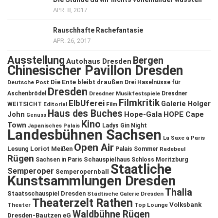
APR. 8, 2017
Rauschhafte Rachefantasie
APR. 26, 2017
Ausstellung
Bergen
Autohaus Dresden
Chinesischer Pavillon Dresden
Die Ente bleibt draußen
Deutsche Post
Drei Haselnüsse für
Dresden
Aschenbrödel
Dresdner Musikfestspiele
Dresdner
Filmkritik
ElbUferei
Galerie Holger
WEITSICHT
Editorial
Film
Haus des Buches
John
Hope-Gala
HOPE Cape
Genuss
Kino
Town
Ladys Gin Night
Japanisches Palais
Landesbühnen Sachsen
La Saxe à Paris
Open Air
Lesung
Loriot
Meißen
Palais Sommer
Radebeul
Rügen
Schauspielhaus
Sachsen in Paris
Schloss Moritzburg
Staatliche
Semperoper
Semperopernball
Kunstsammlungen Dresden
Thalia
Staatsschauspiel Dresden
Städtische Galerie Dresden
Theaterzelt Rathen
Volksbank
Theater
Top Lounge
Waldbühne Rügen
Dresden-Bautzen eG