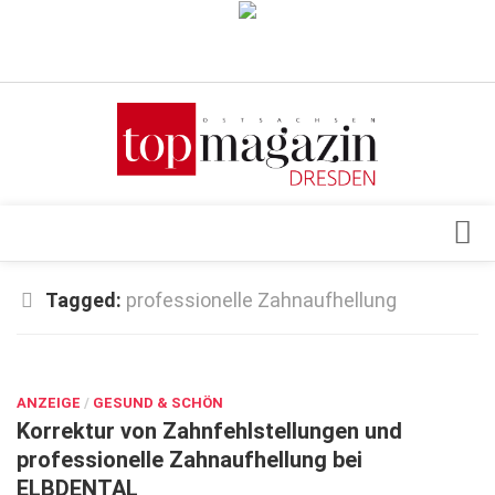
Verkaufsstellen
Abonnement
Kontakt, Impressum
Datenschutzerklärung
AGB
Architektur & Design
Tagged:
professionelle Zahnaufhellung
Top Gesundheitsforum Dresden / Ostsachsen
Events
Mediadaten
OKT. 15, 2025
Genuss
ANZEIGE
Geschäft
/
GESUND & SCHÖN
Korrektur von Zahnfehlstellungen und
gesund & schön
professionelle Zahnaufhellung bei
ELBDENTAL
Gesellschaft