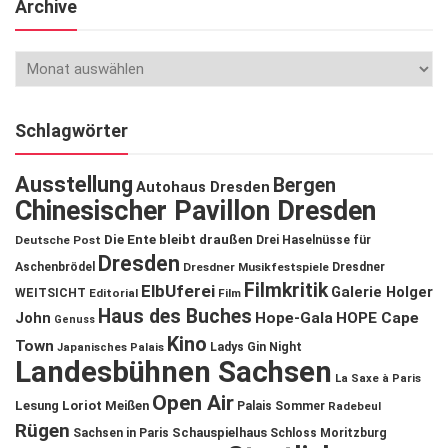
Archive
Schlagwörter
Ausstellung
Bergen
Autohaus Dresden
Chinesischer Pavillon Dresden
Die Ente bleibt draußen
Deutsche Post
Drei Haselnüsse für
Dresden
Aschenbrödel
Dresdner Musikfestspiele
Dresdner
Filmkritik
ElbUferei
Galerie Holger
WEITSICHT
Editorial
Film
Haus des Buches
John
Hope-Gala
HOPE Cape
Genuss
Kino
Town
Ladys Gin Night
Japanisches Palais
Landesbühnen Sachsen
La Saxe à Paris
Open Air
Lesung
Loriot
Meißen
Palais Sommer
Radebeul
Rügen
Schauspielhaus
Sachsen in Paris
Schloss Moritzburg