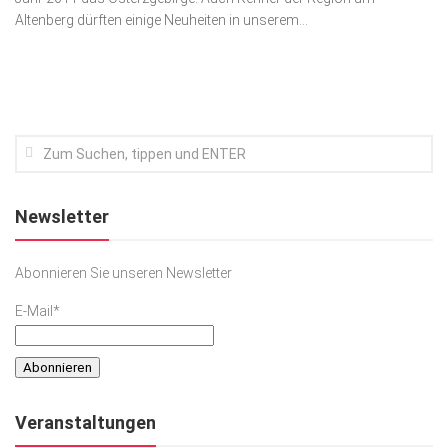
Altenberg dürften einige Neuheiten in unserem...
Kunst & Kultur
Lifestyle
Ausflug & Reise
Podcast
Top Branchen
SACHSEN IN PARIS
Newsletter
Abonnieren Sie unseren Newsletter
E-Mail*
Veranstaltungen