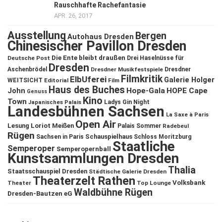
Rauschhafte Rachefantasie
APR. 26, 2017
Ausstellung
Bergen
Autohaus Dresden
Chinesischer Pavillon Dresden
Die Ente bleibt draußen
Deutsche Post
Drei Haselnüsse für
Dresden
Aschenbrödel
Dresdner Musikfestspiele
Dresdner
Filmkritik
ElbUferei
Galerie Holger
WEITSICHT
Editorial
Film
Haus des Buches
John
Hope-Gala
HOPE Cape
Genuss
Kino
Town
Ladys Gin Night
Japanisches Palais
Landesbühnen Sachsen
La Saxe à Paris
Open Air
Lesung
Loriot
Meißen
Palais Sommer
Radebeul
Rügen
Schauspielhaus
Sachsen in Paris
Schloss Moritzburg
Staatliche
Semperoper
Semperopernball
Kunstsammlungen Dresden
Thalia
Staatsschauspiel Dresden
Städtische Galerie Dresden
Theaterzelt Rathen
Volksbank
Theater
Top Lounge
Waldbühne Rügen
Dresden-Bautzen eG