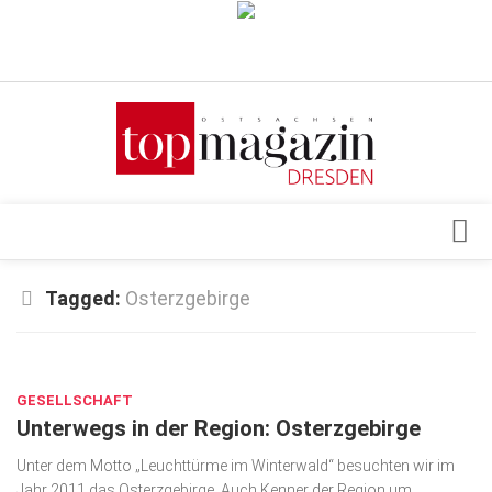
Verkaufsstellen
Abonnement
Kontakt, Impressum
Datenschutzerklärung
AGB
Architektur & Design
Tagged:
Osterzgebirge
Top Gesundheitsforum Dresden / Ostsachsen
Events
Mediadaten
MAI 20, 2018
Genuss
GESELLSCHAFT
Geschäft
Unterwegs in der Region: Osterzgebirge
gesund & schön
Unter dem Motto „Leuchttürme im Winterwald“ be­suchten wir im
Gesellschaft
Jahr 2011 das Osterzgebirge. Auch Kenner der Region um