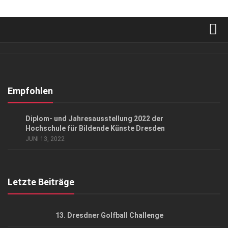
Verkaufsstellen
Abonnement
Kontakt, Impressum
Empfohlen
Datenschutzerklärung
KUNST & KULTUR
Diplom- und Jahresausstellung 2022 der
AGB
Hochschule für Bildende Künste Dresden
JUNI 13, 2022
Top Gesundheitsforum Dresden / Ostsachsen
Mediadaten
Letzte Beiträge
13. Dresdner Golfball Challenge