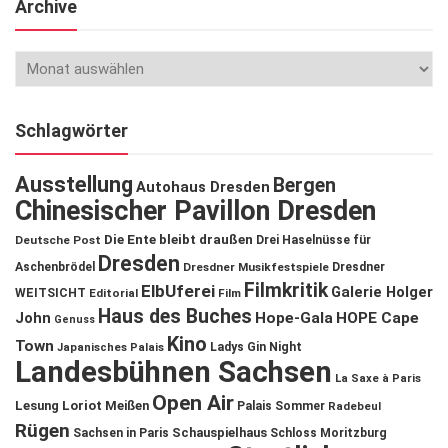
Archive
Schlagwörter
Ausstellung
Bergen
Autohaus Dresden
Chinesischer Pavillon Dresden
Die Ente bleibt draußen
Deutsche Post
Drei Haselnüsse für
Dresden
Aschenbrödel
Dresdner Musikfestspiele
Dresdner
Filmkritik
ElbUferei
Galerie Holger
WEITSICHT
Editorial
Film
Haus des Buches
John
Hope-Gala
HOPE Cape
Genuss
Kino
Town
Ladys Gin Night
Japanisches Palais
Landesbühnen Sachsen
La Saxe à Paris
Open Air
Lesung
Loriot
Meißen
Palais Sommer
Radebeul
Rügen
Schauspielhaus
Sachsen in Paris
Schloss Moritzburg