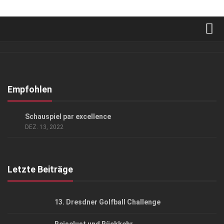
Verkaufsstellen
Abonnement
Kontakt, Impressum
Empfohlen
Datenschutzerklärung
KUNST & KULTUR
Schauspiel par excellence
AGB
DEZ. 13, 2022
Top Gesundheitsforum Dresden / Ostsachsen
Mediadaten
Letzte Beiträge
13. Dresdner Golfball Challenge