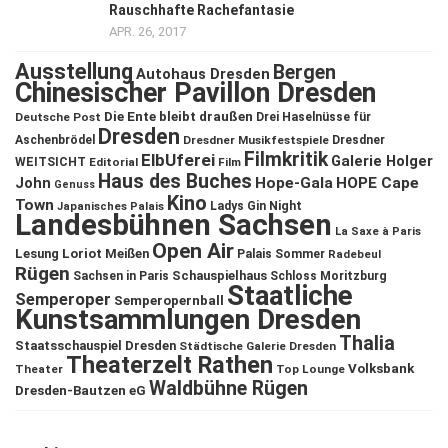
Rauschhafte Rachefantasie
APR. 26, 2017
Ausstellung
Bergen
Autohaus Dresden
Chinesischer Pavillon Dresden
Die Ente bleibt draußen
Deutsche Post
Drei Haselnüsse für
Dresden
Aschenbrödel
Dresdner Musikfestspiele
Dresdner
Filmkritik
ElbUferei
Galerie Holger
WEITSICHT
Editorial
Film
Haus des Buches
John
Hope-Gala
HOPE Cape
Genuss
Kino
Town
Ladys Gin Night
Japanisches Palais
Landesbühnen Sachsen
La Saxe à Paris
Open Air
Lesung
Loriot
Meißen
Palais Sommer
Radebeul
Rügen
Schauspielhaus
Sachsen in Paris
Schloss Moritzburg
Staatliche
Semperoper
Semperopernball
Kunstsammlungen Dresden
Thalia
Staatsschauspiel Dresden
Städtische Galerie Dresden
Theaterzelt Rathen
Volksbank
Theater
Top Lounge
Waldbühne Rügen
Dresden-Bautzen eG