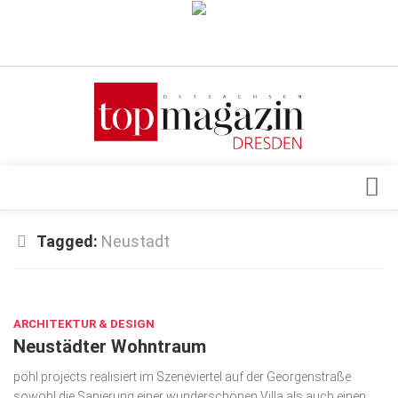
Verkaufsstellen
Abonnement
Kontakt, Impressum
Datenschutzerklärung
AGB
Architektur & Design
Tagged:
Neustadt
Top Gesundheitsforum Dresden / Ostsachsen
Events
Mediadaten
JAN. 10, 2018
Genuss
ARCHITEKTUR & DESIGN
Geschäft
Neustädter Wohntraum
gesund & schön
pohl.projects realisiert im Szeneviertel auf der Georgenstraße
Gesellschaft
sowohl die Sanierung einer wunderschönen Villa als auch einen