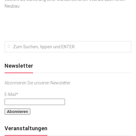
Neubau.
Kunst & Kultur
Lifestyle
Ausflug & Reise
Podcast
Top Branchen
SACHSEN IN PARIS
Newsletter
Abonnieren Sie unseren Newsletter
E-Mail*
Veranstaltungen