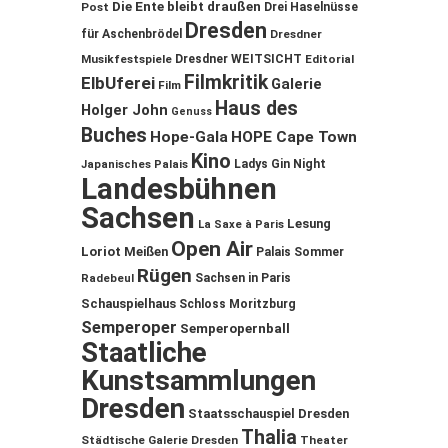
Die Ente bleibt draußen
Post
Drei Haselnüsse
Dresden
für Aschenbrödel
Dresdner
Musikfestspiele
Dresdner WEITSICHT
Editorial
Filmkritik
ElbUferei
Galerie
Film
Haus des
Holger John
Genuss
Buches
Hope-Gala
HOPE Cape Town
Kino
Ladys Gin Night
Japanisches Palais
Landesbühnen
Sachsen
Lesung
La Saxe à Paris
Open Air
Loriot
Meißen
Palais Sommer
Rügen
Sachsen in Paris
Radebeul
Schauspielhaus
Schloss Moritzburg
Semperoper
Semperopernball
Staatliche
Kunstsammlungen
Dresden
Staatsschauspiel Dresden
Thalia
Städtische Galerie Dresden
Theater