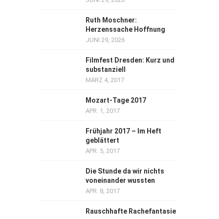
Ruth Moschner:
Herzenssache Hoffnung
JUNI 29, 2026
Filmfest Dresden: Kurz und
substanziell
MÄRZ 4, 2017
Mozart-Tage 2017
APR. 1, 2017
Frühjahr 2017 – Im Heft
geblättert
APR. 5, 2017
Die Stunde da wir nichts
voneinander wussten
APR. 8, 2017
Rauschhafte Rachefantasie