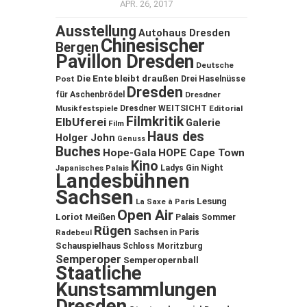
APR. 26, 2017
Ausstellung
Autohaus Dresden
Chinesischer
Bergen
Pavillon Dresden
Deutsche
Die Ente bleibt draußen
Post
Drei Haselnüsse
Dresden
für Aschenbrödel
Dresdner
Musikfestspiele
Dresdner WEITSICHT
Editorial
Filmkritik
ElbUferei
Galerie
Film
Haus des
Holger John
Genuss
Buches
Hope-Gala
HOPE Cape Town
Kino
Ladys Gin Night
Japanisches Palais
Landesbühnen
Sachsen
Lesung
La Saxe à Paris
Open Air
Loriot
Meißen
Palais Sommer
Rügen
Sachsen in Paris
Radebeul
Schauspielhaus
Schloss Moritzburg
Semperoper
Semperopernball
Staatliche
Kunstsammlungen
Dresden