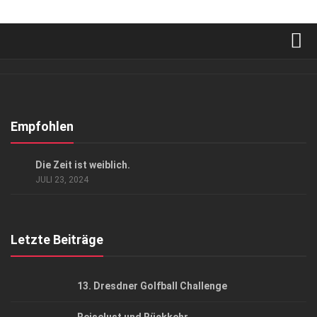
Verkaufsstellen
Abonnement
Kontakt, Impressum
Empfohlen
Datenschutzerklärung
KUNST & KULTUR
Die Zeit ist weiblich.
AGB
JULI 23, 2024
Top Gesundheitsforum Dresden / Ostsachsen
Mediadaten
Letzte Beiträge
13. Dresdner Golfball Challenge