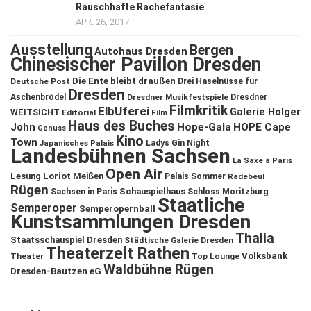
Rauschhafte Rachefantasie
APR. 26, 2017
Ausstellung
Bergen
Autohaus Dresden
Chinesischer Pavillon Dresden
Die Ente bleibt draußen
Deutsche Post
Drei Haselnüsse für
Dresden
Aschenbrödel
Dresdner Musikfestspiele
Dresdner
Filmkritik
ElbUferei
Galerie Holger
WEITSICHT
Editorial
Film
Haus des Buches
John
Hope-Gala
HOPE Cape
Genuss
Kino
Town
Ladys Gin Night
Japanisches Palais
Landesbühnen Sachsen
La Saxe à Paris
Open Air
Lesung
Loriot
Meißen
Palais Sommer
Radebeul
Rügen
Schauspielhaus
Sachsen in Paris
Schloss Moritzburg
Staatliche
Semperoper
Semperopernball
Kunstsammlungen Dresden
Thalia
Staatsschauspiel Dresden
Städtische Galerie Dresden
Theaterzelt Rathen
Volksbank
Theater
Top Lounge
Waldbühne Rügen
Dresden-Bautzen eG