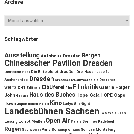
Archive
Schlagwörter
Ausstellung
Bergen
Autohaus Dresden
Chinesischer Pavillon Dresden
Die Ente bleibt draußen
Deutsche Post
Drei Haselnüsse für
Dresden
Aschenbrödel
Dresdner Musikfestspiele
Dresdner
Filmkritik
ElbUferei
Galerie Holger
WEITSICHT
Editorial
Film
Haus des Buches
John
Hope-Gala
HOPE Cape
Genuss
Kino
Town
Ladys Gin Night
Japanisches Palais
Landesbühnen Sachsen
La Saxe à Paris
Open Air
Lesung
Loriot
Meißen
Palais Sommer
Radebeul
Rügen
Schauspielhaus
Sachsen in Paris
Schloss Moritzburg