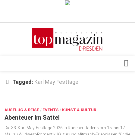
Verkaufsstellen
Abonnement
Kontakt, Impressum
Datenschutzerklärung
AGB
Architektur & Design
Tagged:
Karl May Festtage
Top Gesundheitsforum Dresden / Ostsachsen
Events
Mediadaten
MAI 7, 2026
Genuss
AUSFLUG & REISE
Geschäft
/
EVENTS
/
KUNST & KULTUR
Abenteuer im Sattel
gesund & schön
Die 33. Karl-May-Festtage 2026 in Radebeul laden vom 15. bis 17.
Gesellschaft
Mail zu Wildwest-Romantik, Kultur und Mitmach-Erlebnissen für die