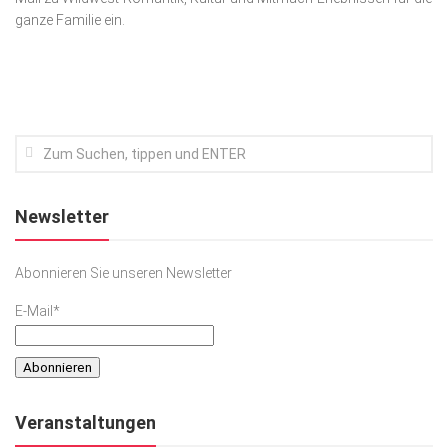
ganze Familie ein.
Kunst & Kultur
Lifestyle
Ausflug & Reise
Podcast
Top Branchen
SACHSEN IN PARIS
Newsletter
Abonnieren Sie unseren Newsletter
E-Mail*
Veranstaltungen