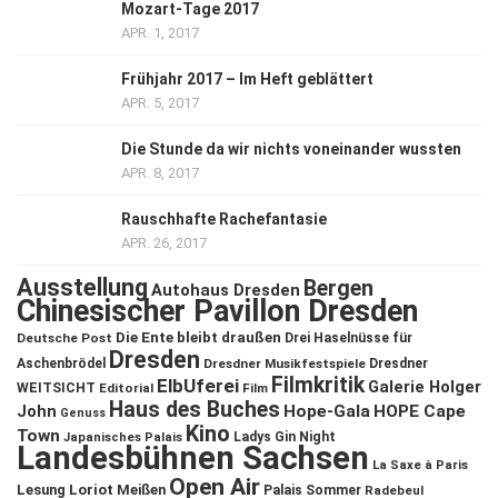
Mozart-Tage 2017
APR. 1, 2017
Frühjahr 2017 – Im Heft geblättert
APR. 5, 2017
Die Stunde da wir nichts voneinander wussten
APR. 8, 2017
Rauschhafte Rachefantasie
APR. 26, 2017
Ausstellung
Bergen
Autohaus Dresden
Chinesischer Pavillon Dresden
Die Ente bleibt draußen
Deutsche Post
Drei Haselnüsse für
Dresden
Aschenbrödel
Dresdner Musikfestspiele
Dresdner
Filmkritik
ElbUferei
Galerie Holger
WEITSICHT
Editorial
Film
Haus des Buches
John
Hope-Gala
HOPE Cape
Genuss
Kino
Town
Ladys Gin Night
Japanisches Palais
Landesbühnen Sachsen
La Saxe à Paris
Open Air
Lesung
Loriot
Meißen
Palais Sommer
Radebeul