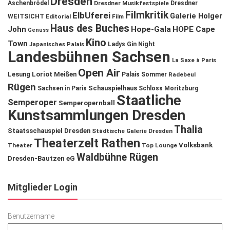
Dresden
Aschenbrödel
Dresdner Musikfestspiele
Dresdner
Filmkritik
ElbUferei
Galerie Holger
WEITSICHT
Editorial
Film
Haus des Buches
John
Hope-Gala
HOPE Cape
Genuss
Kino
Town
Ladys Gin Night
Japanisches Palais
Landesbühnen Sachsen
La Saxe à Paris
Open Air
Lesung
Loriot
Meißen
Palais Sommer
Radebeul
Rügen
Schauspielhaus
Sachsen in Paris
Schloss Moritzburg
Staatliche
Semperoper
Semperopernball
Kunstsammlungen Dresden
Thalia
Staatsschauspiel Dresden
Städtische Galerie Dresden
Theaterzelt Rathen
Volksbank
Theater
Top Lounge
Waldbühne Rügen
Dresden-Bautzen eG
Mitglieder Login
Benutzername