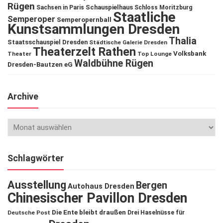
Rügen
Schauspielhaus
Sachsen in Paris
Schloss Moritzburg
Staatliche
Semperoper
Semperopernball
Kunstsammlungen Dresden
Thalia
Staatsschauspiel Dresden
Städtische Galerie Dresden
Theaterzelt Rathen
Volksbank
Theater
Top Lounge
Waldbühne Rügen
Dresden-Bautzen eG
Archive
Schlagwörter
Ausstellung
Bergen
Autohaus Dresden
Chinesischer Pavillon Dresden
Die Ente bleibt draußen
Deutsche Post
Drei Haselnüsse für