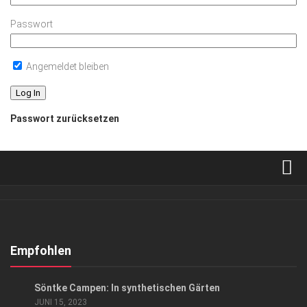
Passwort
Angemeldet bleiben
Passwort zurücksetzen
Verkaufsstellen
Abonnement
Kontakt, Impressum
Empfohlen
Datenschutzerklärung
KUNST & KULTUR
Söntke Campen: In synthetischen Gärten
AGB
JUNI 15, 2023