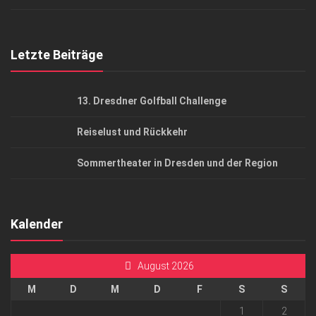
Top Gesundheitsforum Dresden / Ostsachsen
Mediadaten
Letzte Beiträge
13. Dresdner Golfball Challenge
Reiselust und Rückkehr
Sommertheater in Dresden und der Region
Kalender
August 2026
M
D
M
D
F
S
S
1
2