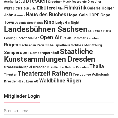
Dresden
Aschenbrödel
Dresdner Musikfestspiele
Dresdner
Filmkritik
ElbUferei
Galerie Holger
WEITSICHT
Editorial
Film
Haus des Buches
John
Hope-Gala
HOPE Cape
Genuss
Kino
Town
Ladys Gin Night
Japanisches Palais
Landesbühnen Sachsen
La Saxe à Paris
Open Air
Lesung
Loriot
Meißen
Palais Sommer
Radebeul
Rügen
Schauspielhaus
Sachsen in Paris
Schloss Moritzburg
Staatliche
Semperoper
Semperopernball
Kunstsammlungen Dresden
Thalia
Staatsschauspiel Dresden
Städtische Galerie Dresden
Theaterzelt Rathen
Volksbank
Theater
Top Lounge
Waldbühne Rügen
Dresden-Bautzen eG
Mitglieder Login
Benutzername