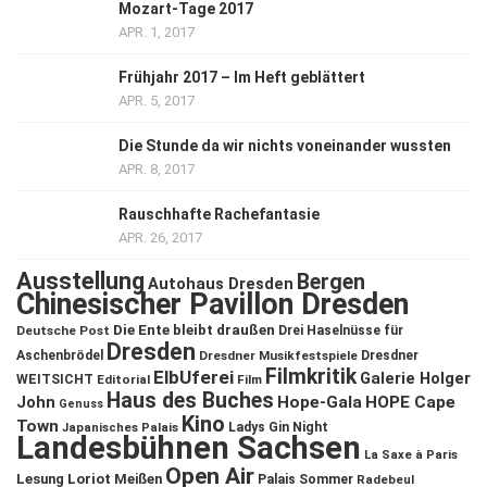
Mozart-Tage 2017
APR. 1, 2017
Frühjahr 2017 – Im Heft geblättert
APR. 5, 2017
Die Stunde da wir nichts voneinander wussten
APR. 8, 2017
Rauschhafte Rachefantasie
APR. 26, 2017
Ausstellung
Bergen
Autohaus Dresden
Chinesischer Pavillon Dresden
Die Ente bleibt draußen
Deutsche Post
Drei Haselnüsse für
Dresden
Aschenbrödel
Dresdner Musikfestspiele
Dresdner
Filmkritik
ElbUferei
Galerie Holger
WEITSICHT
Editorial
Film
Haus des Buches
John
Hope-Gala
HOPE Cape
Genuss
Kino
Town
Ladys Gin Night
Japanisches Palais
Landesbühnen Sachsen
La Saxe à Paris
Open Air
Lesung
Loriot
Meißen
Palais Sommer
Radebeul