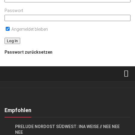
Passwort
Angemeldet bleiben
Passwort zurücksetzen
Verkaufsstellen
Abonnement
Kontakt, Impressum
Empfohlen
Datenschutzerklärung
GESELLSCHAFT
PRELUDE NORDOST SÜDWEST: INA WEISE // NEE NEE
AGB
NEE