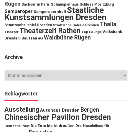
Rügen
Schauspielhaus
Sachsen in Paris
Schloss Moritzburg
Staatliche
Semperoper
Semperopernball
Kunstsammlungen Dresden
Thalia
Staatsschauspiel Dresden
Städtische Galerie Dresden
Theaterzelt Rathen
Volksbank
Theater
Top Lounge
Waldbühne Rügen
Dresden-Bautzen eG
Archive
Schlagwörter
Ausstellung
Bergen
Autohaus Dresden
Chinesischer Pavillon Dresden
Die Ente bleibt draußen
Deutsche Post
Drei Haselnüsse für