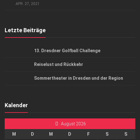
APR. 27, 2021
Top Gesundheitsforum Dresden / Ostsachsen
Mediadaten
Letzte Beiträge
13. Dresdner Golfball Challenge
Reiselust und Rückkehr
Sommertheater in Dresden und der Region
Kalender
August 2026
M
D
M
D
F
S
S