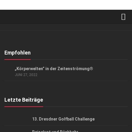
Verkaufsstellen
Abonnement
Kontakt, Impressum
Empfohlen
Datenschutzerklärung
ANZEIGE
/
KUNST & KULTUR
„Körperwelten” in der Zeitenströmung®
AGB
JUNI 27, 2022
Top Gesundheitsforum Dresden / Ostsachsen
Mediadaten
Letzte Beiträge
13. Dresdner Golfball Challenge