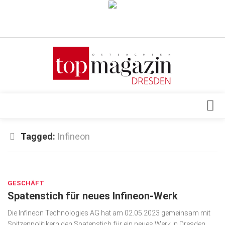
Verkaufsstellen
Abonnement
Kontakt, Impressum
Datenschutzerklärung
AGB
Architektur & Design
Tagged:
Infineon
Top Gesundheitsforum Dresden / Ostsachsen
Events
Mediadaten
MAI 3, 2023
Genuss
GESCHÄFT
Geschäft
Spatenstich für neues Infineon-Werk
gesund & schön
Die Infineon Technologies AG hat am 02.05.2023 gemeinsam mit
Gesellschaft
Spitzenpolitikern den Spatenstich für ein neues Werk in Dresden