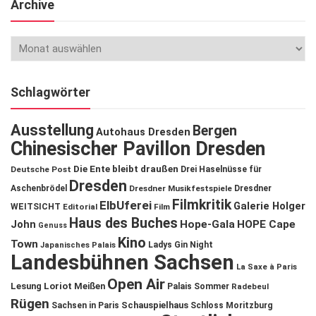
Archive
Schlagwörter
Ausstellung
Bergen
Autohaus Dresden
Chinesischer Pavillon Dresden
Die Ente bleibt draußen
Deutsche Post
Drei Haselnüsse für
Dresden
Aschenbrödel
Dresdner Musikfestspiele
Dresdner
Filmkritik
ElbUferei
Galerie Holger
WEITSICHT
Editorial
Film
Haus des Buches
John
Hope-Gala
HOPE Cape
Genuss
Kino
Town
Ladys Gin Night
Japanisches Palais
Landesbühnen Sachsen
La Saxe à Paris
Open Air
Lesung
Loriot
Meißen
Palais Sommer
Radebeul
Rügen
Schauspielhaus
Sachsen in Paris
Schloss Moritzburg