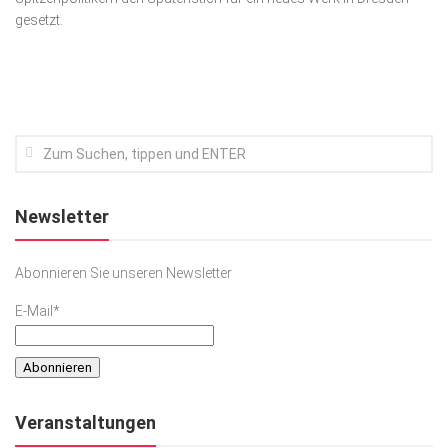
gesetzt.
Kunst & Kultur
Lifestyle
Ausflug & Reise
Podcast
Top Branchen
SACHSEN IN PARIS
Newsletter
Abonnieren Sie unseren Newsletter
E-Mail*
Veranstaltungen