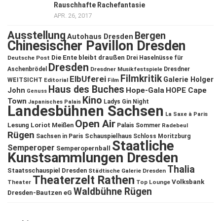
Rauschhafte Rachefantasie
APR. 26, 2017
Ausstellung
Bergen
Autohaus Dresden
Chinesischer Pavillon Dresden
Die Ente bleibt draußen
Deutsche Post
Drei Haselnüsse für
Dresden
Aschenbrödel
Dresdner Musikfestspiele
Dresdner
Filmkritik
ElbUferei
Galerie Holger
WEITSICHT
Editorial
Film
Haus des Buches
John
Hope-Gala
HOPE Cape
Genuss
Kino
Town
Ladys Gin Night
Japanisches Palais
Landesbühnen Sachsen
La Saxe à Paris
Open Air
Lesung
Loriot
Meißen
Palais Sommer
Radebeul
Rügen
Schauspielhaus
Sachsen in Paris
Schloss Moritzburg
Staatliche
Semperoper
Semperopernball
Kunstsammlungen Dresden
Thalia
Staatsschauspiel Dresden
Städtische Galerie Dresden
Theaterzelt Rathen
Volksbank
Theater
Top Lounge
Waldbühne Rügen
Dresden-Bautzen eG