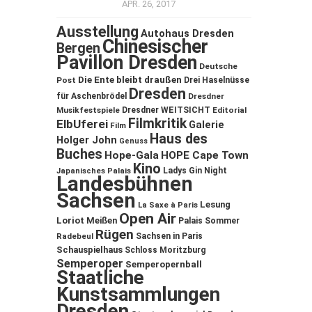
APR. 26, 2017
Ausstellung
Autohaus Dresden
Chinesischer
Bergen
Pavillon Dresden
Deutsche
Die Ente bleibt draußen
Post
Drei Haselnüsse
Dresden
für Aschenbrödel
Dresdner
Musikfestspiele
Dresdner WEITSICHT
Editorial
Filmkritik
ElbUferei
Galerie
Film
Haus des
Holger John
Genuss
Buches
Hope-Gala
HOPE Cape Town
Kino
Ladys Gin Night
Japanisches Palais
Landesbühnen
Sachsen
Lesung
La Saxe à Paris
Open Air
Loriot
Meißen
Palais Sommer
Rügen
Sachsen in Paris
Radebeul
Schauspielhaus
Schloss Moritzburg
Semperoper
Semperopernball
Staatliche
Kunstsammlungen
Dresden