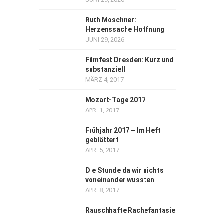
Ruth Moschner:
Herzenssache Hoffnung
JUNI 29, 2026
Filmfest Dresden: Kurz und
substanziell
MÄRZ 4, 2017
Mozart-Tage 2017
APR. 1, 2017
Frühjahr 2017 – Im Heft
geblättert
APR. 5, 2017
Die Stunde da wir nichts
voneinander wussten
APR. 8, 2017
Rauschhafte Rachefantasie