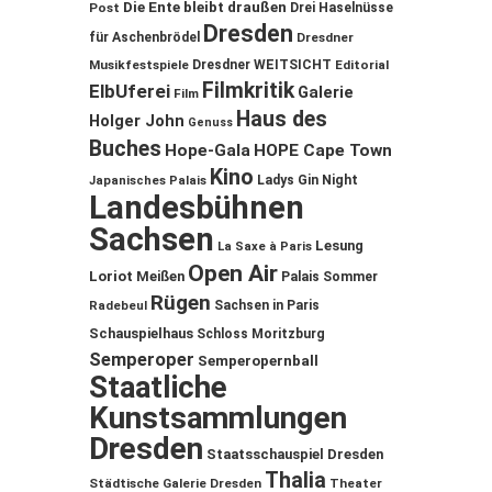
Die Ente bleibt draußen
Post
Drei Haselnüsse
Dresden
für Aschenbrödel
Dresdner
Musikfestspiele
Dresdner WEITSICHT
Editorial
Filmkritik
ElbUferei
Galerie
Film
Haus des
Holger John
Genuss
Buches
Hope-Gala
HOPE Cape Town
Kino
Ladys Gin Night
Japanisches Palais
Landesbühnen
Sachsen
Lesung
La Saxe à Paris
Open Air
Loriot
Meißen
Palais Sommer
Rügen
Sachsen in Paris
Radebeul
Schauspielhaus
Schloss Moritzburg
Semperoper
Semperopernball
Staatliche
Kunstsammlungen
Dresden
Staatsschauspiel Dresden
Thalia
Städtische Galerie Dresden
Theater