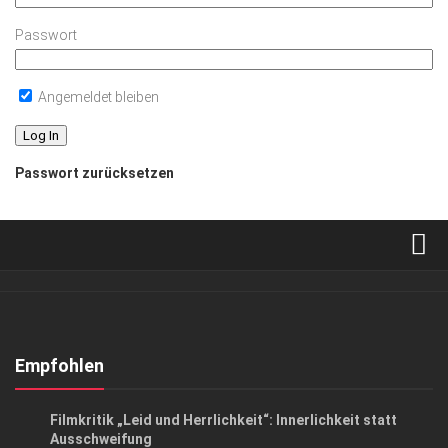
Passwort
Angemeldet bleiben
Passwort zurücksetzen
Verkaufsstellen
Abonnement
Kontakt, Impressum
Empfohlen
Datenschutzerklärung
KUNST & KULTUR
Filmkritik „Leid und Herrlichkeit“: Innerlichkeit statt
AGB
Ausschweifung