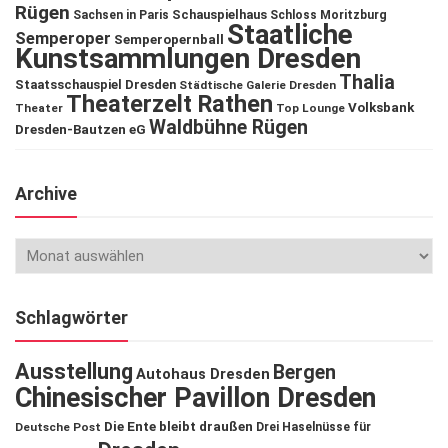
Rügen
Schauspielhaus
Sachsen in Paris
Schloss Moritzburg
Staatliche
Semperoper
Semperopernball
Kunstsammlungen Dresden
Thalia
Staatsschauspiel Dresden
Städtische Galerie Dresden
Theaterzelt Rathen
Volksbank
Theater
Top Lounge
Waldbühne Rügen
Dresden-Bautzen eG
Archive
Schlagwörter
Ausstellung
Bergen
Autohaus Dresden
Chinesischer Pavillon Dresden
Die Ente bleibt draußen
Deutsche Post
Drei Haselnüsse für