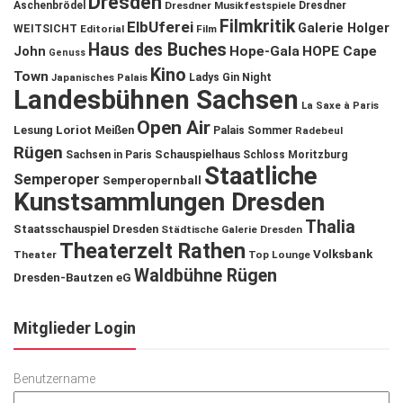
Dresden
Aschenbrödel
Dresdner Musikfestspiele
Dresdner
Filmkritik
ElbUferei
Galerie Holger
WEITSICHT
Editorial
Film
Haus des Buches
John
Hope-Gala
HOPE Cape
Genuss
Kino
Town
Ladys Gin Night
Japanisches Palais
Landesbühnen Sachsen
La Saxe à Paris
Open Air
Lesung
Loriot
Meißen
Palais Sommer
Radebeul
Rügen
Schauspielhaus
Sachsen in Paris
Schloss Moritzburg
Staatliche
Semperoper
Semperopernball
Kunstsammlungen Dresden
Thalia
Staatsschauspiel Dresden
Städtische Galerie Dresden
Theaterzelt Rathen
Volksbank
Theater
Top Lounge
Waldbühne Rügen
Dresden-Bautzen eG
Mitglieder Login
Benutzername