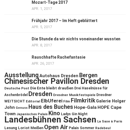
Mozart-Tage 2017
APR. 1, 2017
Frühjahr 2017 – Im Heft geblättert
APR. 5, 2017
Die Stunde da wir nichts voneinander wussten
APR. 8, 2017
Rauschhafte Rachefantasie
APR. 26, 2017
Ausstellung
Bergen
Autohaus Dresden
Chinesischer Pavillon Dresden
Die Ente bleibt draußen
Deutsche Post
Drei Haselnüsse für
Dresden
Aschenbrödel
Dresdner Musikfestspiele
Dresdner
Filmkritik
ElbUferei
Galerie Holger
WEITSICHT
Editorial
Film
Haus des Buches
John
Hope-Gala
HOPE Cape
Genuss
Kino
Town
Ladys Gin Night
Japanisches Palais
Landesbühnen Sachsen
La Saxe à Paris
Open Air
Lesung
Loriot
Meißen
Palais Sommer
Radebeul