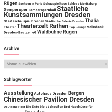
Rügen
Schauspielhaus
Sachsen in Paris
Schloss Moritzburg
Staatliche
Semperoper
Semperopernball
Kunstsammlungen Dresden
Thalia
Staatsschauspiel Dresden
Städtische Galerie Dresden
Theaterzelt Rathen
Volksbank
Theater
Top Lounge
Waldbühne Rügen
Dresden-Bautzen eG
Archive
Schlagwörter
Ausstellung
Bergen
Autohaus Dresden
Chinesischer Pavillon Dresden
Die Ente bleibt draußen
Deutsche Post
Drei Haselnüsse für