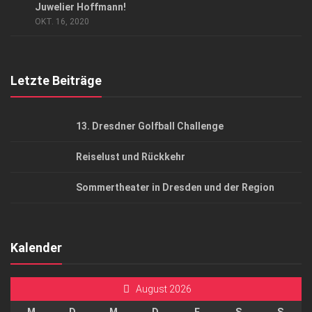
Juwelier Hoffmann!
Top Gesundheitsforum Dresden / Ostsachsen
OKT. 16, 2020
Mediadaten
Letzte Beiträge
13. Dresdner Golfball Challenge
Reiselust und Rückkehr
Sommertheater in Dresden und der Region
Kalender
August 2026