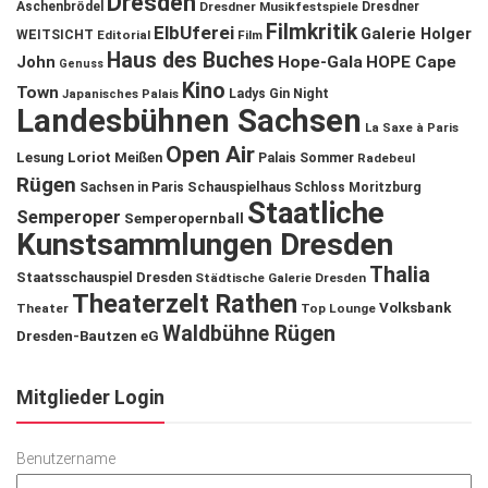
Dresden
Aschenbrödel
Dresdner Musikfestspiele
Dresdner
Filmkritik
ElbUferei
Galerie Holger
WEITSICHT
Editorial
Film
Haus des Buches
John
Hope-Gala
HOPE Cape
Genuss
Kino
Town
Ladys Gin Night
Japanisches Palais
Landesbühnen Sachsen
La Saxe à Paris
Open Air
Lesung
Loriot
Meißen
Palais Sommer
Radebeul
Rügen
Schauspielhaus
Sachsen in Paris
Schloss Moritzburg
Staatliche
Semperoper
Semperopernball
Kunstsammlungen Dresden
Thalia
Staatsschauspiel Dresden
Städtische Galerie Dresden
Theaterzelt Rathen
Volksbank
Theater
Top Lounge
Waldbühne Rügen
Dresden-Bautzen eG
Mitglieder Login
Benutzername