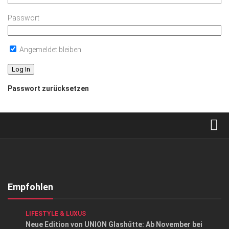
Passwort
Angemeldet bleiben
Passwort zurücksetzen
Verkaufsstellen
Abonnement
Kontakt, Impressum
Empfohlen
Datenschutzerklärung
ANZEIGE
/
ARCHITEKTUR & DESIGN
/
LIFESTYLE
/
LIFESTYLE & LUXUS
AGB
Neue Edition von UNION Glashütte: Ab November bei