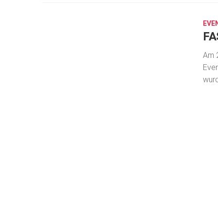
1,
2019
EVE
FA
Am 2
Even
wurd