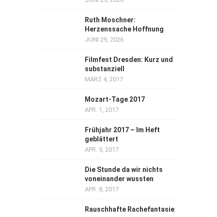
Ruth Moschner:
Herzenssache Hoffnung
JUNI 29, 2026
Filmfest Dresden: Kurz und
substanziell
MÄRZ 4, 2017
Mozart-Tage 2017
APR. 1, 2017
Frühjahr 2017 – Im Heft
geblättert
APR. 5, 2017
Die Stunde da wir nichts
voneinander wussten
APR. 8, 2017
Rauschhafte Rachefantasie