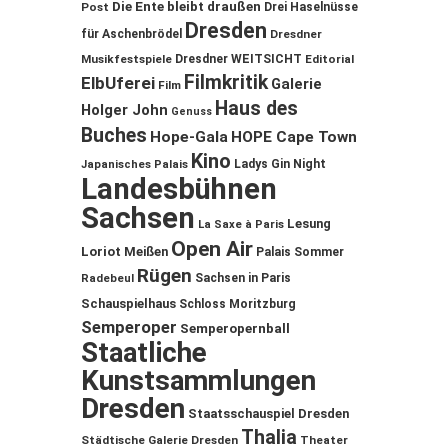
Die Ente bleibt draußen
Post
Drei Haselnüsse
Dresden
für Aschenbrödel
Dresdner
Musikfestspiele
Dresdner WEITSICHT
Editorial
Filmkritik
ElbUferei
Galerie
Film
Haus des
Holger John
Genuss
Buches
Hope-Gala
HOPE Cape Town
Kino
Ladys Gin Night
Japanisches Palais
Landesbühnen
Sachsen
Lesung
La Saxe à Paris
Open Air
Loriot
Meißen
Palais Sommer
Rügen
Sachsen in Paris
Radebeul
Schauspielhaus
Schloss Moritzburg
Semperoper
Semperopernball
Staatliche
Kunstsammlungen
Dresden
Staatsschauspiel Dresden
Thalia
Städtische Galerie Dresden
Theater