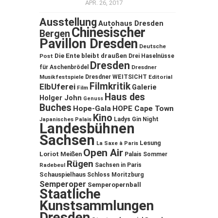
APR. 26, 2017
Ausstellung
Autohaus Dresden
Chinesischer
Bergen
Pavillon Dresden
Deutsche
Die Ente bleibt draußen
Post
Drei Haselnüsse
Dresden
für Aschenbrödel
Dresdner
Musikfestspiele
Dresdner WEITSICHT
Editorial
Filmkritik
ElbUferei
Galerie
Film
Haus des
Holger John
Genuss
Buches
Hope-Gala
HOPE Cape Town
Kino
Ladys Gin Night
Japanisches Palais
Landesbühnen
Sachsen
Lesung
La Saxe à Paris
Open Air
Loriot
Meißen
Palais Sommer
Rügen
Sachsen in Paris
Radebeul
Schauspielhaus
Schloss Moritzburg
Semperoper
Semperopernball
Staatliche
Kunstsammlungen
Dresden