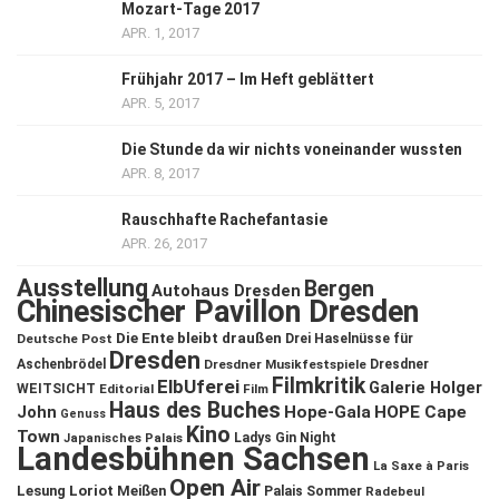
Mozart-Tage 2017
APR. 1, 2017
Frühjahr 2017 – Im Heft geblättert
APR. 5, 2017
Die Stunde da wir nichts voneinander wussten
APR. 8, 2017
Rauschhafte Rachefantasie
APR. 26, 2017
Ausstellung
Bergen
Autohaus Dresden
Chinesischer Pavillon Dresden
Die Ente bleibt draußen
Deutsche Post
Drei Haselnüsse für
Dresden
Aschenbrödel
Dresdner Musikfestspiele
Dresdner
Filmkritik
ElbUferei
Galerie Holger
WEITSICHT
Editorial
Film
Haus des Buches
John
Hope-Gala
HOPE Cape
Genuss
Kino
Town
Ladys Gin Night
Japanisches Palais
Landesbühnen Sachsen
La Saxe à Paris
Open Air
Lesung
Loriot
Meißen
Palais Sommer
Radebeul