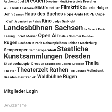
Dresden
Aschenbrödel
Dresdner Musikfestspiele
Dresdner
Filmkritik
ElbUferei
Galerie Holger
WEITSICHT
Editorial
Film
Haus des Buches
John
Hope-Gala
HOPE Cape
Genuss
Kino
Town
Ladys Gin Night
Japanisches Palais
Landesbühnen Sachsen
La Saxe à Paris
Open Air
Lesung
Loriot
Meißen
Palais Sommer
Radebeul
Rügen
Schauspielhaus
Sachsen in Paris
Schloss Moritzburg
Staatliche
Semperoper
Semperopernball
Kunstsammlungen Dresden
Thalia
Staatsschauspiel Dresden
Städtische Galerie Dresden
Theaterzelt Rathen
Volksbank
Theater
Top Lounge
Waldbühne Rügen
Dresden-Bautzen eG
Mitglieder Login
Benutzername