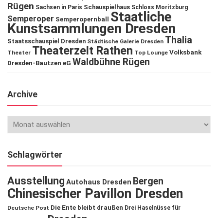
Rügen
Schauspielhaus
Sachsen in Paris
Schloss Moritzburg
Staatliche
Semperoper
Semperopernball
Kunstsammlungen Dresden
Thalia
Staatsschauspiel Dresden
Städtische Galerie Dresden
Theaterzelt Rathen
Volksbank
Theater
Top Lounge
Waldbühne Rügen
Dresden-Bautzen eG
Archive
Schlagwörter
Ausstellung
Bergen
Autohaus Dresden
Chinesischer Pavillon Dresden
Die Ente bleibt draußen
Deutsche Post
Drei Haselnüsse für