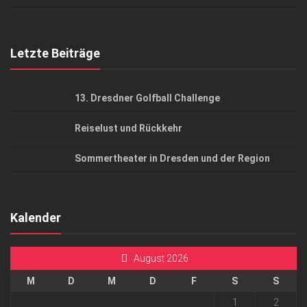
Top Gesundheitsforum Dresden / Ostsachsen
Mediadaten
Letzte Beiträge
13. Dresdner Golfball Challenge
Reiselust und Rückkehr
Sommertheater in Dresden und der Region
Kalender
August 2026
M
D
M
D
F
S
S
1
2