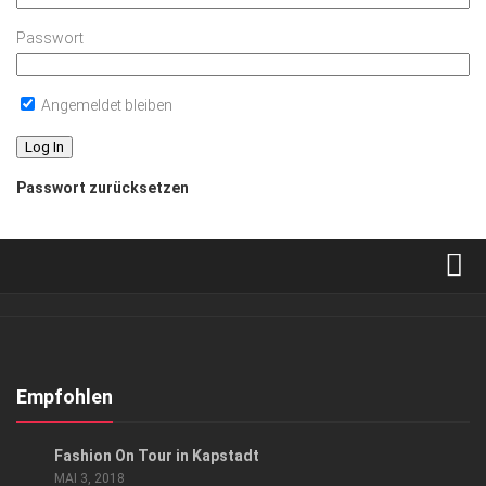
Passwort
Angemeldet bleiben
Passwort zurücksetzen
Verkaufsstellen
Abonnement
Kontakt, Impressum
Empfohlen
Datenschutzerklärung
LIFESTYLE
Fashion On Tour in Kapstadt
AGB
MAI 3, 2018