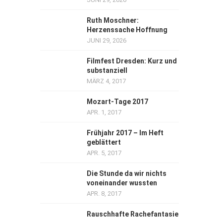
Ruth Moschner:
Herzenssache Hoffnung
JUNI 29, 2026
Filmfest Dresden: Kurz und
substanziell
MÄRZ 4, 2017
Mozart-Tage 2017
APR. 1, 2017
Frühjahr 2017 – Im Heft
geblättert
APR. 5, 2017
Die Stunde da wir nichts
voneinander wussten
APR. 8, 2017
Rauschhafte Rachefantasie