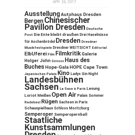
APR. 26, 2017
Ausstellung
Autohaus Dresden
Chinesischer
Bergen
Pavillon Dresden
Deutsche
Die Ente bleibt draußen
Post
Drei Haselnüsse
Dresden
für Aschenbrödel
Dresdner
Musikfestspiele
Dresdner WEITSICHT
Editorial
Filmkritik
ElbUferei
Galerie
Film
Haus des
Holger John
Genuss
Buches
Hope-Gala
HOPE Cape Town
Kino
Ladys Gin Night
Japanisches Palais
Landesbühnen
Sachsen
Lesung
La Saxe à Paris
Open Air
Loriot
Meißen
Palais Sommer
Rügen
Sachsen in Paris
Radebeul
Schauspielhaus
Schloss Moritzburg
Semperoper
Semperopernball
Staatliche
Kunstsammlungen
Dresden