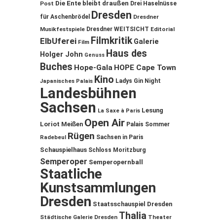
Die Ente bleibt draußen
Post
Drei Haselnüsse
Dresden
für Aschenbrödel
Dresdner
Musikfestspiele
Dresdner WEITSICHT
Editorial
Filmkritik
ElbUferei
Galerie
Film
Haus des
Holger John
Genuss
Buches
Hope-Gala
HOPE Cape Town
Kino
Ladys Gin Night
Japanisches Palais
Landesbühnen
Sachsen
Lesung
La Saxe à Paris
Open Air
Loriot
Meißen
Palais Sommer
Rügen
Sachsen in Paris
Radebeul
Schauspielhaus
Schloss Moritzburg
Semperoper
Semperopernball
Staatliche
Kunstsammlungen
Dresden
Staatsschauspiel Dresden
Thalia
Städtische Galerie Dresden
Theater