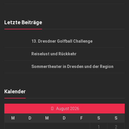
Top Gesundheitsforum Dresden / Ostsachsen
Mediadaten
Letzte Beiträge
13. Dresdner Golfball Challenge
Reiselust und Rückkehr
Sommertheater in Dresden und der Region
Kalender
August 2026
M
D
M
D
F
S
S
1
2