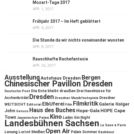
Mozart-Tage 2017
APR. 1, 2017
Frühjahr 2017 – Im Heft geblättert
APR. 5, 2017
Die Stunde da wir nichts voneinander wussten
APR. 8, 2017
Rauschhafte Rachefantasie
APR. 26, 2017
Ausstellung
Bergen
Autohaus Dresden
Chinesischer Pavillon Dresden
Die Ente bleibt draußen
Deutsche Post
Drei Haselnüsse für
Dresden
Aschenbrödel
Dresdner Musikfestspiele
Dresdner
Filmkritik
ElbUferei
Galerie Holger
WEITSICHT
Editorial
Film
Haus des Buches
John
Hope-Gala
HOPE Cape
Genuss
Kino
Town
Ladys Gin Night
Japanisches Palais
Landesbühnen Sachsen
La Saxe à Paris
Open Air
Lesung
Loriot
Meißen
Palais Sommer
Radebeul