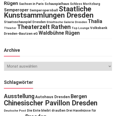
Rügen
Schauspielhaus
Sachsen in Paris
Schloss Moritzburg
Staatliche
Semperoper
Semperopernball
Kunstsammlungen Dresden
Thalia
Staatsschauspiel Dresden
Städtische Galerie Dresden
Theaterzelt Rathen
Volksbank
Theater
Top Lounge
Waldbühne Rügen
Dresden-Bautzen eG
Archive
Schlagwörter
Ausstellung
Bergen
Autohaus Dresden
Chinesischer Pavillon Dresden
Die Ente bleibt draußen
Deutsche Post
Drei Haselnüsse für