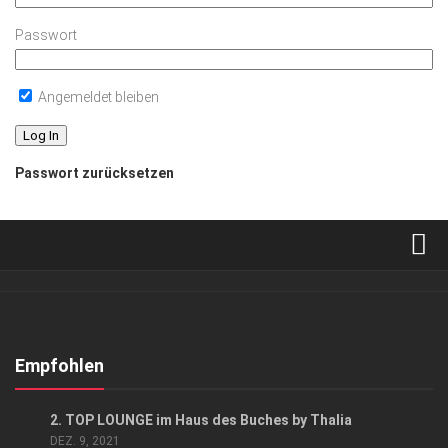
Passwort
Angemeldet bleiben
Passwort zurücksetzen
Verkaufsstellen
Abonnement
Kontakt, Impressum
Empfohlen
Datenschutzerklärung
GESELLSCHAFT
/
KUNST & KULTUR
2. TOP LOUNGE im Haus des Buches by Thalia
AGB
DEZ. 9, 2021