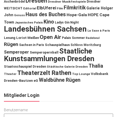
Dresden
Aschenbrödel
Dresdner Musikfestspiele
Dresdner
Filmkritik
ElbUferei
Galerie Holger
WEITSICHT
Editorial
Film
Haus des Buches
John
Hope-Gala
HOPE Cape
Genuss
Kino
Town
Ladys Gin Night
Japanisches Palais
Landesbühnen Sachsen
La Saxe à Paris
Open Air
Lesung
Loriot
Meißen
Palais Sommer
Radebeul
Rügen
Schauspielhaus
Sachsen in Paris
Schloss Moritzburg
Staatliche
Semperoper
Semperopernball
Kunstsammlungen Dresden
Thalia
Staatsschauspiel Dresden
Städtische Galerie Dresden
Theaterzelt Rathen
Volksbank
Theater
Top Lounge
Waldbühne Rügen
Dresden-Bautzen eG
Mitglieder Login
Benutzername