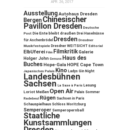
APR. 26, 2017
Ausstellung
Autohaus Dresden
Chinesischer
Bergen
Pavillon Dresden
Deutsche
Die Ente bleibt draußen
Post
Drei Haselnüsse
Dresden
für Aschenbrödel
Dresdner
Musikfestspiele
Dresdner WEITSICHT
Editorial
Filmkritik
ElbUferei
Galerie
Film
Haus des
Holger John
Genuss
Buches
Hope-Gala
HOPE Cape Town
Kino
Ladys Gin Night
Japanisches Palais
Landesbühnen
Sachsen
Lesung
La Saxe à Paris
Open Air
Loriot
Meißen
Palais Sommer
Rügen
Sachsen in Paris
Radebeul
Schauspielhaus
Schloss Moritzburg
Semperoper
Semperopernball
Staatliche
Kunstsammlungen
Dresden