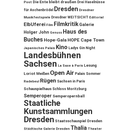
Die Ente bleibt draußen
Post
Drei Haselnüsse
Dresden
für Aschenbrödel
Dresdner
Musikfestspiele
Dresdner WEITSICHT
Editorial
Filmkritik
ElbUferei
Galerie
Film
Haus des
Holger John
Genuss
Buches
Hope-Gala
HOPE Cape Town
Kino
Ladys Gin Night
Japanisches Palais
Landesbühnen
Sachsen
Lesung
La Saxe à Paris
Open Air
Loriot
Meißen
Palais Sommer
Rügen
Sachsen in Paris
Radebeul
Schauspielhaus
Schloss Moritzburg
Semperoper
Semperopernball
Staatliche
Kunstsammlungen
Dresden
Staatsschauspiel Dresden
Thalia
Städtische Galerie Dresden
Theater