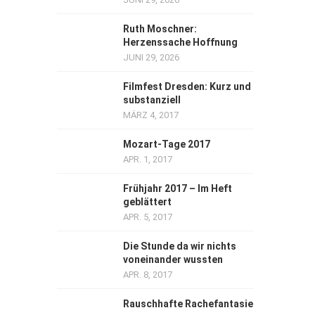
Ruth Moschner:
Herzenssache Hoffnung
JUNI 29, 2026
Filmfest Dresden: Kurz und
substanziell
MÄRZ 4, 2017
Mozart-Tage 2017
APR. 1, 2017
Frühjahr 2017 – Im Heft
geblättert
APR. 5, 2017
Die Stunde da wir nichts
voneinander wussten
APR. 8, 2017
Rauschhafte Rachefantasie