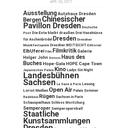
APR. 26, 2017
Ausstellung
Autohaus Dresden
Chinesischer
Bergen
Pavillon Dresden
Deutsche
Die Ente bleibt draußen
Post
Drei Haselnüsse
Dresden
für Aschenbrödel
Dresdner
Musikfestspiele
Dresdner WEITSICHT
Editorial
Filmkritik
ElbUferei
Galerie
Film
Haus des
Holger John
Genuss
Buches
Hope-Gala
HOPE Cape Town
Kino
Ladys Gin Night
Japanisches Palais
Landesbühnen
Sachsen
Lesung
La Saxe à Paris
Open Air
Loriot
Meißen
Palais Sommer
Rügen
Sachsen in Paris
Radebeul
Schauspielhaus
Schloss Moritzburg
Semperoper
Semperopernball
Staatliche
Kunstsammlungen
Dresden