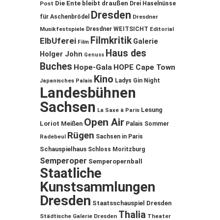
Die Ente bleibt draußen
Post
Drei Haselnüsse
Dresden
für Aschenbrödel
Dresdner
Musikfestspiele
Dresdner WEITSICHT
Editorial
Filmkritik
ElbUferei
Galerie
Film
Haus des
Holger John
Genuss
Buches
Hope-Gala
HOPE Cape Town
Kino
Ladys Gin Night
Japanisches Palais
Landesbühnen
Sachsen
Lesung
La Saxe à Paris
Open Air
Loriot
Meißen
Palais Sommer
Rügen
Sachsen in Paris
Radebeul
Schauspielhaus
Schloss Moritzburg
Semperoper
Semperopernball
Staatliche
Kunstsammlungen
Dresden
Staatsschauspiel Dresden
Thalia
Städtische Galerie Dresden
Theater