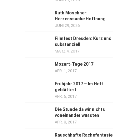
Ruth Moschner:
Herzenssache Hoffnung
JUNI 29, 2026
Filmfest Dresden: Kurz und
substanziell
MÄRZ 4, 2017
Mozart-Tage 2017
APR. 1, 2017
Frühjahr 2017 – Im Heft
geblättert
APR. 5, 2017
Die Stunde da wir nichts
voneinander wussten
APR. 8, 2017
Rauschhafte Rachefantasie