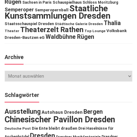
Rügen
Schauspielhaus
Sachsen in Paris
Schloss Moritzburg
Staatliche
Semperoper
Semperopernball
Kunstsammlungen Dresden
Thalia
Staatsschauspiel Dresden
Städtische Galerie Dresden
Theaterzelt Rathen
Volksbank
Theater
Top Lounge
Waldbühne Rügen
Dresden-Bautzen eG
Archive
Schlagwörter
Ausstellung
Bergen
Autohaus Dresden
Chinesischer Pavillon Dresden
Die Ente bleibt draußen
Deutsche Post
Drei Haselnüsse für
Dresden
Aschenbrödel
Dresdner Musikfestspiele
Dresdner