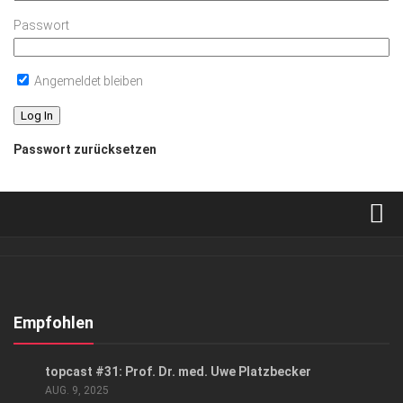
Passwort
Angemeldet bleiben
Passwort zurücksetzen
Verkaufsstellen
Abonnement
Kontakt, Impressum
Empfohlen
Datenschutzerklärung
GESUND & SCHÖN
/
PODCAST
topcast #31: Prof. Dr. med. Uwe Platzbecker
AGB
AUG. 9, 2025