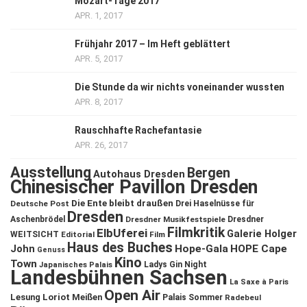
Mozart-Tage 2017
APR. 1, 2017
Frühjahr 2017 – Im Heft geblättert
APR. 5, 2017
Die Stunde da wir nichts voneinander wussten
APR. 8, 2017
Rauschhafte Rachefantasie
APR. 26, 2017
Ausstellung
Bergen
Autohaus Dresden
Chinesischer Pavillon Dresden
Die Ente bleibt draußen
Deutsche Post
Drei Haselnüsse für
Dresden
Aschenbrödel
Dresdner Musikfestspiele
Dresdner
Filmkritik
ElbUferei
Galerie Holger
WEITSICHT
Editorial
Film
Haus des Buches
John
Hope-Gala
HOPE Cape
Genuss
Kino
Town
Ladys Gin Night
Japanisches Palais
Landesbühnen Sachsen
La Saxe à Paris
Open Air
Lesung
Loriot
Meißen
Palais Sommer
Radebeul