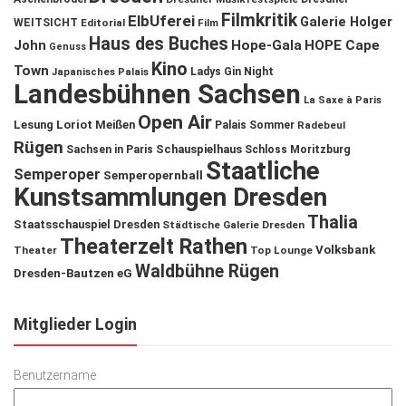
Filmkritik
ElbUferei
Galerie Holger
WEITSICHT
Editorial
Film
Haus des Buches
John
Hope-Gala
HOPE Cape
Genuss
Kino
Town
Ladys Gin Night
Japanisches Palais
Landesbühnen Sachsen
La Saxe à Paris
Open Air
Lesung
Loriot
Meißen
Palais Sommer
Radebeul
Rügen
Schauspielhaus
Sachsen in Paris
Schloss Moritzburg
Staatliche
Semperoper
Semperopernball
Kunstsammlungen Dresden
Thalia
Staatsschauspiel Dresden
Städtische Galerie Dresden
Theaterzelt Rathen
Volksbank
Theater
Top Lounge
Waldbühne Rügen
Dresden-Bautzen eG
Mitglieder Login
Benutzername