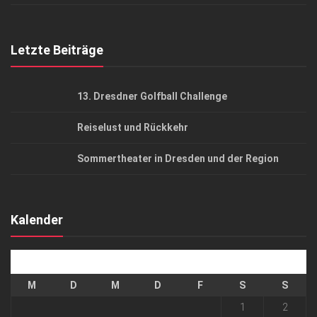
Top Gesundheitsforum Dresden / Ostsachsen
Mediadaten
Letzte Beiträge
13. Dresdner Golfball Challenge
Reiselust und Rückkehr
Sommertheater in Dresden und der Region
Kalender
August 2026
M
D
M
D
F
S
S
1
2