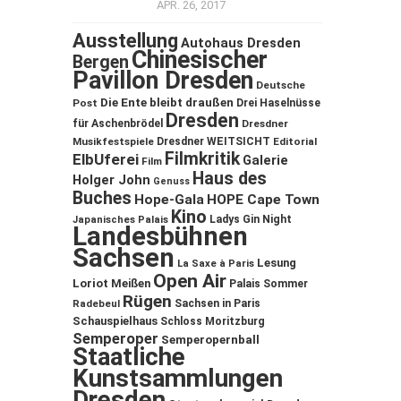
APR. 26, 2017
Ausstellung
Autohaus Dresden
Chinesischer
Bergen
Pavillon Dresden
Deutsche
Die Ente bleibt draußen
Post
Drei Haselnüsse
Dresden
für Aschenbrödel
Dresdner
Musikfestspiele
Dresdner WEITSICHT
Editorial
Filmkritik
ElbUferei
Galerie
Film
Haus des
Holger John
Genuss
Buches
Hope-Gala
HOPE Cape Town
Kino
Ladys Gin Night
Japanisches Palais
Landesbühnen
Sachsen
Lesung
La Saxe à Paris
Open Air
Loriot
Meißen
Palais Sommer
Rügen
Sachsen in Paris
Radebeul
Schauspielhaus
Schloss Moritzburg
Semperoper
Semperopernball
Staatliche
Kunstsammlungen
Dresden