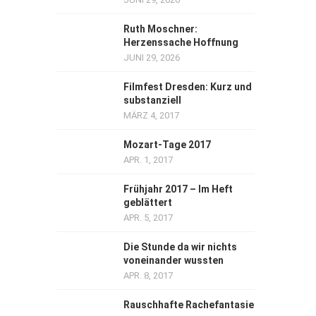
Ruth Moschner:
Herzenssache Hoffnung
JUNI 29, 2026
Filmfest Dresden: Kurz und
substanziell
MÄRZ 4, 2017
Mozart-Tage 2017
APR. 1, 2017
Frühjahr 2017 – Im Heft
geblättert
APR. 5, 2017
Die Stunde da wir nichts
voneinander wussten
APR. 8, 2017
Rauschhafte Rachefantasie