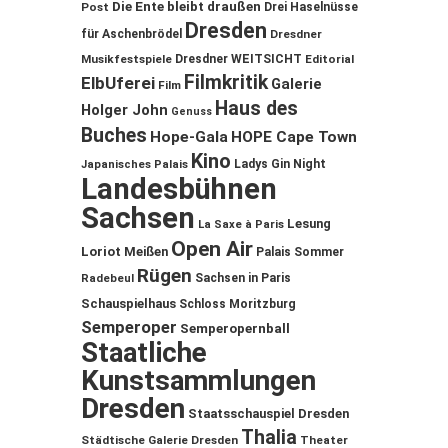
Die Ente bleibt draußen
Post
Drei Haselnüsse
Dresden
für Aschenbrödel
Dresdner
Musikfestspiele
Dresdner WEITSICHT
Editorial
Filmkritik
ElbUferei
Galerie
Film
Haus des
Holger John
Genuss
Buches
Hope-Gala
HOPE Cape Town
Kino
Ladys Gin Night
Japanisches Palais
Landesbühnen
Sachsen
Lesung
La Saxe à Paris
Open Air
Loriot
Meißen
Palais Sommer
Rügen
Sachsen in Paris
Radebeul
Schauspielhaus
Schloss Moritzburg
Semperoper
Semperopernball
Staatliche
Kunstsammlungen
Dresden
Staatsschauspiel Dresden
Thalia
Städtische Galerie Dresden
Theater