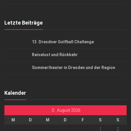
Top Gesundheitsforum Dresden / Ostsachsen
Mediadaten
Letzte Beiträge
13. Dresdner Golfball Challenge
Reiselust und Rückkehr
Sommertheater in Dresden und der Region
Kalender
August 2026
M
D
M
D
F
S
S
1
2