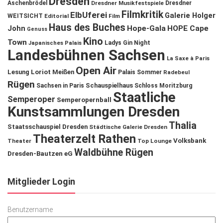
Dresden
Aschenbrödel
Dresdner Musikfestspiele
Dresdner
Filmkritik
ElbUferei
Galerie Holger
WEITSICHT
Editorial
Film
Haus des Buches
John
Hope-Gala
HOPE Cape
Genuss
Kino
Town
Ladys Gin Night
Japanisches Palais
Landesbühnen Sachsen
La Saxe à Paris
Open Air
Lesung
Loriot
Meißen
Palais Sommer
Radebeul
Rügen
Schauspielhaus
Sachsen in Paris
Schloss Moritzburg
Staatliche
Semperoper
Semperopernball
Kunstsammlungen Dresden
Thalia
Staatsschauspiel Dresden
Städtische Galerie Dresden
Theaterzelt Rathen
Volksbank
Theater
Top Lounge
Waldbühne Rügen
Dresden-Bautzen eG
Mitglieder Login
Benutzername