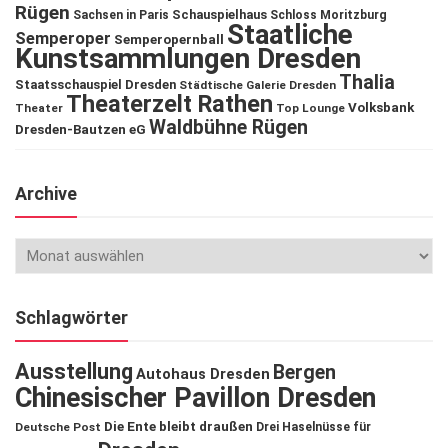
Rügen
Schauspielhaus
Sachsen in Paris
Schloss Moritzburg
Staatliche
Semperoper
Semperopernball
Kunstsammlungen Dresden
Thalia
Staatsschauspiel Dresden
Städtische Galerie Dresden
Theaterzelt Rathen
Volksbank
Theater
Top Lounge
Waldbühne Rügen
Dresden-Bautzen eG
Archive
Schlagwörter
Ausstellung
Bergen
Autohaus Dresden
Chinesischer Pavillon Dresden
Die Ente bleibt draußen
Deutsche Post
Drei Haselnüsse für