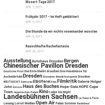
Mozart-Tage 2017
APR. 1, 2017
Frühjahr 2017 – Im Heft geblättert
APR. 5, 2017
Die Stunde da wir nichts voneinander wussten
APR. 8, 2017
Rauschhafte Rachefantasie
APR. 26, 2017
Ausstellung
Bergen
Autohaus Dresden
Chinesischer Pavillon Dresden
Die Ente bleibt draußen
Deutsche Post
Drei Haselnüsse für
Dresden
Aschenbrödel
Dresdner Musikfestspiele
Dresdner
Filmkritik
ElbUferei
Galerie Holger
WEITSICHT
Editorial
Film
Haus des Buches
John
Hope-Gala
HOPE Cape
Genuss
Kino
Town
Ladys Gin Night
Japanisches Palais
Landesbühnen Sachsen
La Saxe à Paris
Open Air
Lesung
Loriot
Meißen
Palais Sommer
Radebeul