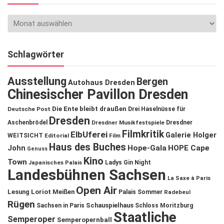
Schlagwörter
Ausstellung
Bergen
Autohaus Dresden
Chinesischer Pavillon Dresden
Die Ente bleibt draußen
Deutsche Post
Drei Haselnüsse für
Dresden
Aschenbrödel
Dresdner Musikfestspiele
Dresdner
Filmkritik
ElbUferei
Galerie Holger
WEITSICHT
Editorial
Film
Haus des Buches
John
Hope-Gala
HOPE Cape
Genuss
Kino
Town
Ladys Gin Night
Japanisches Palais
Landesbühnen Sachsen
La Saxe à Paris
Open Air
Lesung
Loriot
Meißen
Palais Sommer
Radebeul
Rügen
Schauspielhaus
Sachsen in Paris
Schloss Moritzburg
Staatliche
Semperoper
Semperopernball