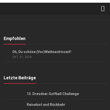
Verkaufsstellen
Abonnement
Kontakt, Impressum
Empfohlen
Datenschutzerklärung
ANZEIGE
/
LIFESTYLE
Oh, Du schöne (Vor)Weihnachtszeit!
AGB
OKT. 21, 2024
Top Gesundheitsforum Dresden / Ostsachsen
Mediadaten
Letzte Beiträge
13. Dresdner Golfball Challenge
Reiselust und Rückkehr