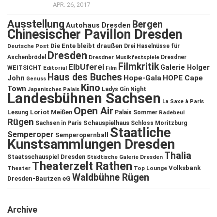
APR. 26, 2017
Ausstellung
Bergen
Autohaus Dresden
Chinesischer Pavillon Dresden
Die Ente bleibt draußen
Deutsche Post
Drei Haselnüsse für
Dresden
Aschenbrödel
Dresdner Musikfestspiele
Dresdner
Filmkritik
ElbUferei
Galerie Holger
WEITSICHT
Editorial
Film
Haus des Buches
John
Hope-Gala
HOPE Cape
Genuss
Kino
Town
Ladys Gin Night
Japanisches Palais
Landesbühnen Sachsen
La Saxe à Paris
Open Air
Lesung
Loriot
Meißen
Palais Sommer
Radebeul
Rügen
Schauspielhaus
Sachsen in Paris
Schloss Moritzburg
Staatliche
Semperoper
Semperopernball
Kunstsammlungen Dresden
Thalia
Staatsschauspiel Dresden
Städtische Galerie Dresden
Theaterzelt Rathen
Volksbank
Theater
Top Lounge
Waldbühne Rügen
Dresden-Bautzen eG
Archive