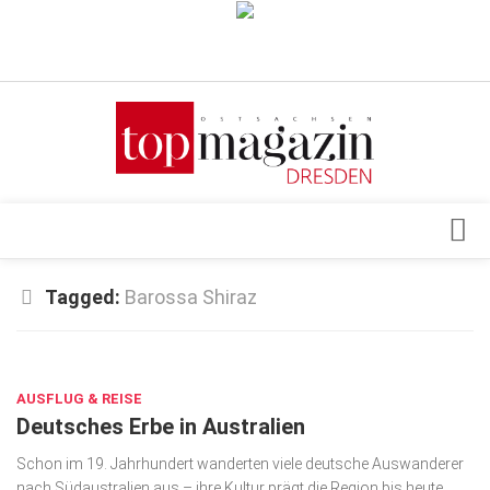
Verkaufsstellen
Abonnement
Kontakt, Impressum
Datenschutzerklärung
AGB
Architektur & Design
Tagged:
Barossa Shiraz
Top Gesundheitsforum Dresden / Ostsachsen
Events
Mediadaten
JUNI 25, 2026
Genuss
AUSFLUG & REISE
Geschäft
Deutsches Erbe in Australien
gesund & schön
Schon im 19. Jahrhundert wanderten viele deutsche Auswanderer
Gesellschaft
nach Südaustralien aus – ihre Kultur prägt die Region bis heute.