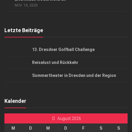
NOV. 10, 2020
Top Gesundheitsforum Dresden / Ostsachsen
Mediadaten
Letzte Beiträge
13. Dresdner Golfball Challenge
Reiselust und Rückkehr
Sommertheater in Dresden und der Region
Kalender
August 2026
M
D
M
D
F
S
S