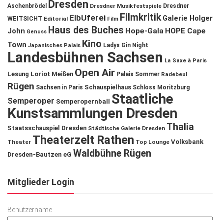
Dresden
Aschenbrödel
Dresdner Musikfestspiele
Dresdner
Filmkritik
ElbUferei
Galerie Holger
WEITSICHT
Editorial
Film
Haus des Buches
John
Hope-Gala
HOPE Cape
Genuss
Kino
Town
Ladys Gin Night
Japanisches Palais
Landesbühnen Sachsen
La Saxe à Paris
Open Air
Lesung
Loriot
Meißen
Palais Sommer
Radebeul
Rügen
Schauspielhaus
Sachsen in Paris
Schloss Moritzburg
Staatliche
Semperoper
Semperopernball
Kunstsammlungen Dresden
Thalia
Staatsschauspiel Dresden
Städtische Galerie Dresden
Theaterzelt Rathen
Volksbank
Theater
Top Lounge
Waldbühne Rügen
Dresden-Bautzen eG
Mitglieder Login
Benutzername