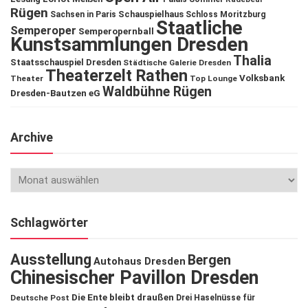
Rügen
Schauspielhaus
Sachsen in Paris
Schloss Moritzburg
Staatliche
Semperoper
Semperopernball
Kunstsammlungen Dresden
Thalia
Staatsschauspiel Dresden
Städtische Galerie Dresden
Theaterzelt Rathen
Volksbank
Theater
Top Lounge
Waldbühne Rügen
Dresden-Bautzen eG
Archive
Schlagwörter
Ausstellung
Bergen
Autohaus Dresden
Chinesischer Pavillon Dresden
Die Ente bleibt draußen
Deutsche Post
Drei Haselnüsse für