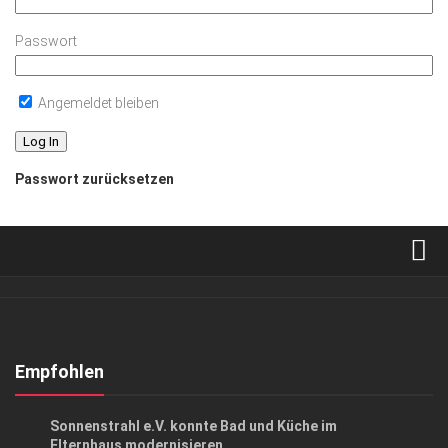
Passwort
Angemeldet bleiben
Passwort zurücksetzen
Verkaufsstellen
Abonnement
Kontakt, Impressum
Empfohlen
Datenschutzerklärung
CHARITY
/
GESELLSCHAFT
/
HIGHLIGHTS
Sonnenstrahl e.V. konnte Bad und Küche im
AGB
Elternhaus modernisieren