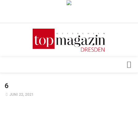
Verkaufsstellen
Abonnement
Kontakt, Impressum
Datenschutzerklärung
AGB
Architektur & Design
6
Top Gesundheitsforum Dresden / Ostsachsen
Events
JUNI 22, 2021
Mediadaten
Genuss
Geschäft
gesund & schön
Gesellschaft