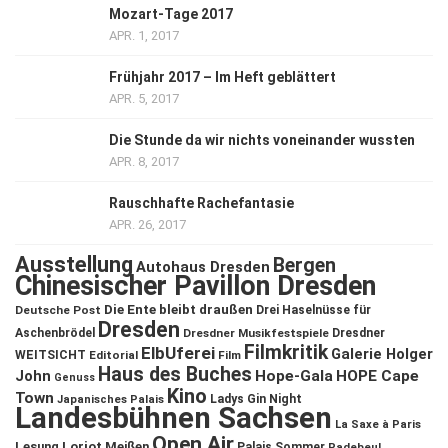
Mozart-Tage 2017
APR. 1, 2017
Frühjahr 2017 – Im Heft geblättert
APR. 5, 2017
Die Stunde da wir nichts voneinander wussten
APR. 8, 2017
Rauschhafte Rachefantasie
APR. 26, 2017
Ausstellung
Bergen
Autohaus Dresden
Chinesischer Pavillon Dresden
Die Ente bleibt draußen
Deutsche Post
Drei Haselnüsse für
Dresden
Aschenbrödel
Dresdner Musikfestspiele
Dresdner
Filmkritik
ElbUferei
Galerie Holger
WEITSICHT
Editorial
Film
Haus des Buches
John
Hope-Gala
HOPE Cape
Genuss
Kino
Town
Ladys Gin Night
Japanisches Palais
Landesbühnen Sachsen
La Saxe à Paris
Open Air
Lesung
Loriot
Meißen
Palais Sommer
Radebeul