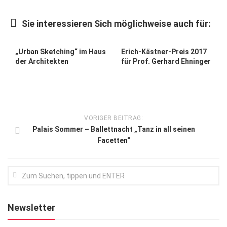
Kunst & Kultur
Sie interessieren Sich möglichweise auch für:
Lifestyle
Ausflug & Reise
„Urban Sketching“ im Haus
Erich-Kästner-Preis 2017
der Architekten
für Prof. Gerhard Ehninger
Podcast
Top Branchen
SACHSEN IN PARIS
VORIGER BEITRAG:
Palais Sommer – Ballettnacht „Tanz in all seinen
Facetten“
Newsletter