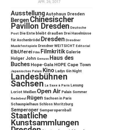
APR. 26, 2017
Ausstellung
Autohaus Dresden
Chinesischer
Bergen
Pavillon Dresden
Deutsche
Die Ente bleibt draußen
Post
Drei Haselnüsse
Dresden
für Aschenbrödel
Dresdner
Musikfestspiele
Dresdner WEITSICHT
Editorial
Filmkritik
ElbUferei
Galerie
Film
Haus des
Holger John
Genuss
Buches
Hope-Gala
HOPE Cape Town
Kino
Ladys Gin Night
Japanisches Palais
Landesbühnen
Sachsen
Lesung
La Saxe à Paris
Open Air
Loriot
Meißen
Palais Sommer
Rügen
Sachsen in Paris
Radebeul
Schauspielhaus
Schloss Moritzburg
Semperoper
Semperopernball
Staatliche
Kunstsammlungen
Dresden