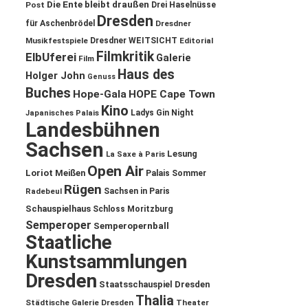
Die Ente bleibt draußen
Post
Drei Haselnüsse
Dresden
für Aschenbrödel
Dresdner
Musikfestspiele
Dresdner WEITSICHT
Editorial
Filmkritik
ElbUferei
Galerie
Film
Haus des
Holger John
Genuss
Buches
Hope-Gala
HOPE Cape Town
Kino
Ladys Gin Night
Japanisches Palais
Landesbühnen
Sachsen
Lesung
La Saxe à Paris
Open Air
Loriot
Meißen
Palais Sommer
Rügen
Sachsen in Paris
Radebeul
Schauspielhaus
Schloss Moritzburg
Semperoper
Semperopernball
Staatliche
Kunstsammlungen
Dresden
Staatsschauspiel Dresden
Thalia
Städtische Galerie Dresden
Theater