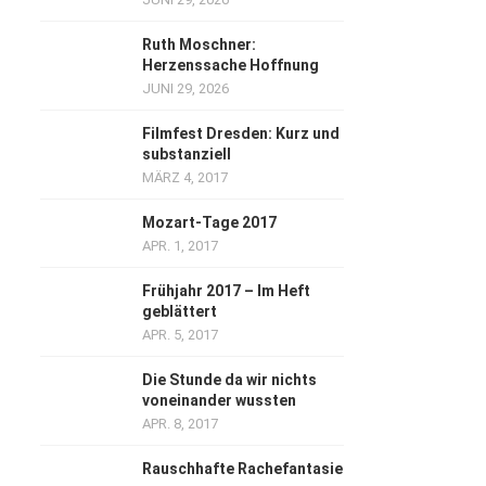
Ruth Moschner:
Herzenssache Hoffnung
JUNI 29, 2026
Filmfest Dresden: Kurz und
substanziell
MÄRZ 4, 2017
Mozart-Tage 2017
APR. 1, 2017
Frühjahr 2017 – Im Heft
geblättert
APR. 5, 2017
Die Stunde da wir nichts
voneinander wussten
APR. 8, 2017
Rauschhafte Rachefantasie