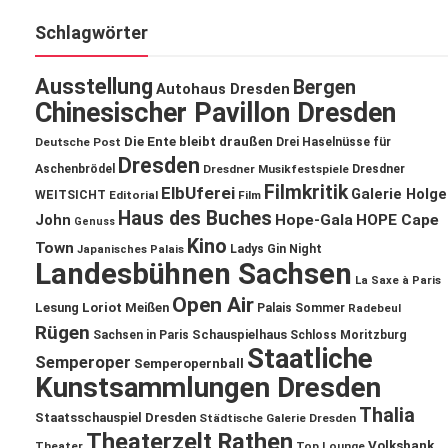
Schlagwörter
Ausstellung
Bergen
Autohaus Dresden
Chinesischer Pavillon Dresden
Die Ente bleibt draußen
Deutsche Post
Drei Haselnüsse für
Dresden
Aschenbrödel
Dresdner Musikfestspiele
Dresdner
Filmkritik
ElbUferei
Galerie Holge
WEITSICHT
Editorial
Film
Haus des Buches
John
Hope-Gala
HOPE Cape
Genuss
Kino
Town
Ladys Gin Night
Japanisches Palais
Landesbühnen Sachsen
La Saxe à Paris
Open Air
Lesung
Loriot
Meißen
Palais Sommer
Radebeul
Rügen
Schauspielhaus
Sachsen in Paris
Schloss Moritzburg
Staatliche
Semperoper
Semperopernball
Kunstsammlungen Dresden
Thalia
Staatsschauspiel Dresden
Städtische Galerie Dresden
Theaterzelt Rathen
Volksbank
Theater
Top Lounge