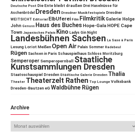
Die Ente bleibt draußen
Deutsche Post
Drei Haselnüsse für
Dresden
Aschenbrödel
Dresdner Musikfestspiele
Dresdner
Filmkritik
ElbUferei
Galerie Holge
WEITSICHT
Editorial
Film
Haus des Buches
John
Hope-Gala
HOPE Cape
Genuss
Kino
Town
Ladys Gin Night
Japanisches Palais
Landesbühnen Sachsen
La Saxe à Paris
Open Air
Lesung
Loriot
Meißen
Palais Sommer
Radebeul
Rügen
Schauspielhaus
Sachsen in Paris
Schloss Moritzburg
Staatliche
Semperoper
Semperopernball
Kunstsammlungen Dresden
Thalia
Staatsschauspiel Dresden
Städtische Galerie Dresden
Theaterzelt Rathen
Volksbank
Theater
Top Lounge
Waldbühne Rügen
Dresden-Bautzen eG
Archive