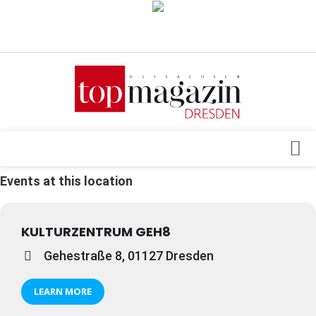
Verkaufsstellen
Abonnement
Kontakt, Impressum
Datenschutzerklärung
AGB
Events at this location
Architektur & Design
Top Gesundheitsforum Dresden / Ostsachsen
Events
Mediadaten
KULTURZENTRUM GEH8
Genuss
Gehestraße 8, 01127 Dresden
Geschäft
gesund & schön
LEARN MORE
Gesellschaft