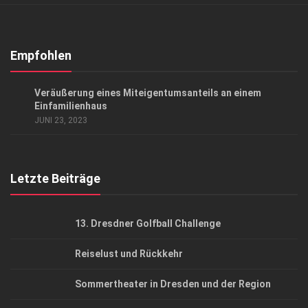
Verkaufsstellen
Abonnement
Kontakt, Impressum
Empfohlen
Datenschutzerklärung
ANZEIGE
/
GESCHÄFT
Veräußerung eines Miteigentumsanteils an einem
AGB
Einfamilienhaus
JUNI 23, 2023
Top Gesundheitsforum Dresden / Ostsachsen
Mediadaten
Letzte Beiträge
13. Dresdner Golfball Challenge
Reiselust und Rückkehr
Sommertheater in Dresden und der Region