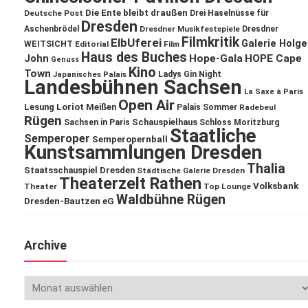
Die Ente bleibt draußen
Deutsche Post
Drei Haselnüsse für
Dresden
Aschenbrödel
Dresdner Musikfestspiele
Dresdner
Filmkritik
ElbUferei
Galerie Holge
WEITSICHT
Editorial
Film
Haus des Buches
John
Hope-Gala
HOPE Cape
Genuss
Kino
Town
Ladys Gin Night
Japanisches Palais
Landesbühnen Sachsen
La Saxe à Paris
Open Air
Lesung
Loriot
Meißen
Palais Sommer
Radebeul
Rügen
Schauspielhaus
Sachsen in Paris
Schloss Moritzburg
Staatliche
Semperoper
Semperopernball
Kunstsammlungen Dresden
Thalia
Staatsschauspiel Dresden
Städtische Galerie Dresden
Theaterzelt Rathen
Volksbank
Theater
Top Lounge
Waldbühne Rügen
Dresden-Bautzen eG
Archive