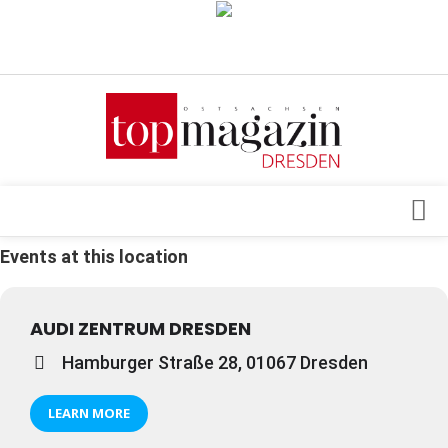
Verkaufsstellen
Abonnement
Kontakt, Impressum
Datenschutzerklärung
AGB
Events at this location
Architektur & Design
Top Gesundheitsforum Dresden / Ostsachsen
Events
Mediadaten
AUDI ZENTRUM DRESDEN
Genuss
Hamburger Straße 28, 01067 Dresden
Geschäft
gesund & schön
LEARN MORE
Gesellschaft