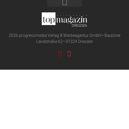
2026 progressmedia Verlag & Werbeagentur GmbH • Bautzner
Landstraße 62 • 01324 Dresden