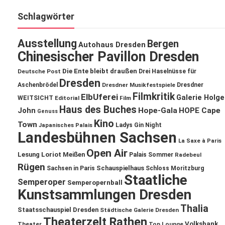
Schlagwörter
Ausstellung
Bergen
Autohaus Dresden
Chinesischer Pavillon Dresden
Die Ente bleibt draußen
Deutsche Post
Drei Haselnüsse für
Dresden
Aschenbrödel
Dresdner Musikfestspiele
Dresdner
Filmkritik
ElbUferei
Galerie Holge
WEITSICHT
Editorial
Film
Haus des Buches
John
Hope-Gala
HOPE Cape
Genuss
Kino
Town
Ladys Gin Night
Japanisches Palais
Landesbühnen Sachsen
La Saxe à Paris
Open Air
Lesung
Loriot
Meißen
Palais Sommer
Radebeul
Rügen
Schauspielhaus
Sachsen in Paris
Schloss Moritzburg
Staatliche
Semperoper
Semperopernball
Kunstsammlungen Dresden
Thalia
Staatsschauspiel Dresden
Städtische Galerie Dresden
Theaterzelt Rathen
Volksbank
Theater
Top Lounge