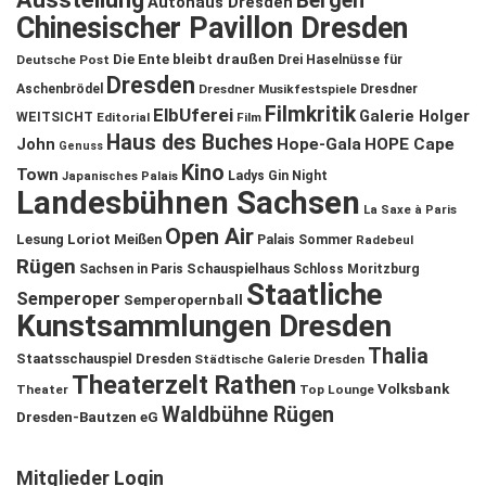
Bergen
Autohaus Dresden
Chinesischer Pavillon Dresden
Die Ente bleibt draußen
Deutsche Post
Drei Haselnüsse für
Dresden
Aschenbrödel
Dresdner Musikfestspiele
Dresdner
Filmkritik
ElbUferei
Galerie Holger
WEITSICHT
Editorial
Film
Haus des Buches
John
Hope-Gala
HOPE Cape
Genuss
Kino
Town
Ladys Gin Night
Japanisches Palais
Landesbühnen Sachsen
La Saxe à Paris
Open Air
Lesung
Loriot
Meißen
Palais Sommer
Radebeul
Rügen
Schauspielhaus
Sachsen in Paris
Schloss Moritzburg
Staatliche
Semperoper
Semperopernball
Kunstsammlungen Dresden
Thalia
Staatsschauspiel Dresden
Städtische Galerie Dresden
Theaterzelt Rathen
Volksbank
Theater
Top Lounge
Waldbühne Rügen
Dresden-Bautzen eG
Mitglieder Login