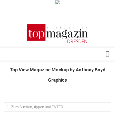
Verkaufsstellen
Abonnement
Kontakt, Impressum
Datenschutzerklärung
AGB
Architektur & Design
Top View Magazine Mockup by Anthony Boyd
Top Gesundheitsforum Dresden / Ostsachsen
Events
Graphics
Mediadaten
Genuss
Geschäft
gesund & schön
Gesellschaft