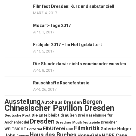
Filmfest Dresden: Kurz und substanziell
MÄRZ 4, 2017
Mozart-Tage 2017
APR. 1, 2017
Frühjahr 2017 – Im Heft geblättert
APR. 5, 2017
Die Stunde da wir nichts voneinander wussten
APR. 8, 2017
Rauschhafte Rachefantasie
APR. 26, 2017
Ausstellung
Bergen
Autohaus Dresden
Chinesischer Pavillon Dresden
Die Ente bleibt draußen
Deutsche Post
Drei Haselnüsse für
Dresden
Aschenbrödel
Dresdner Musikfestspiele
Dresdner
Filmkritik
ElbUferei
Galerie Holger
WEITSICHT
Editorial
Film
Haus des Buches
John
Hope-Gala
HOPE Cape
Genuss