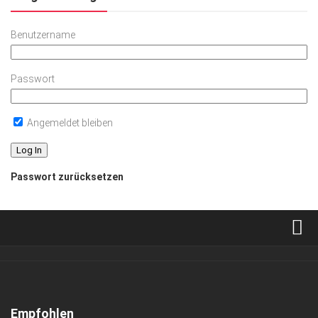
Benutzername
Passwort
Angemeldet bleiben
Passwort zurücksetzen
Verkaufsstellen
Abonnement
Kontakt, Impressum
Empfohlen