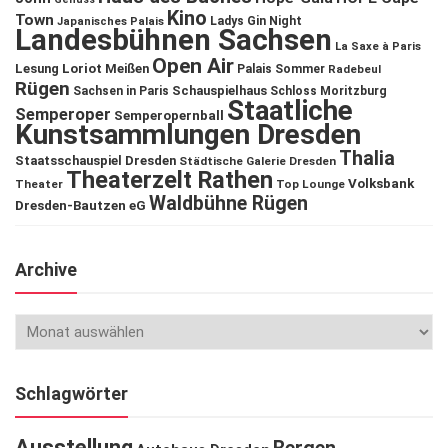
Kino
Town
Ladys Gin Night
Japanisches Palais
Landesbühnen Sachsen
La Saxe à Paris
Open Air
Lesung
Loriot
Meißen
Palais Sommer
Radebeul
Rügen
Schauspielhaus
Sachsen in Paris
Schloss Moritzburg
Staatliche
Semperoper
Semperopernball
Kunstsammlungen Dresden
Thalia
Staatsschauspiel Dresden
Städtische Galerie Dresden
Theaterzelt Rathen
Volksbank
Theater
Top Lounge
Waldbühne Rügen
Dresden-Bautzen eG
Archive
Schlagwörter
Ausstellung