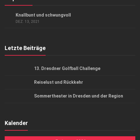
Datenschutzerklärung
KUNST & KULTUR
Knallbunt und schwungvoll
AGB
DEZ. 13, 2021
Top Gesundheitsforum Dresden / Ostsachsen
Mediadaten
Letzte Beiträge
13. Dresdner Golfball Challenge
Reiselust und Rückkehr
Sommertheater in Dresden und der Region
Kalender