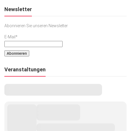
Kunst & Kultur
Newsletter
Lifestyle
Abonnieren Sie unseren Newsletter
Ausflug & Reise
E-Mail*
Podcast
Top Branchen
SACHSEN IN PARIS
Veranstaltungen